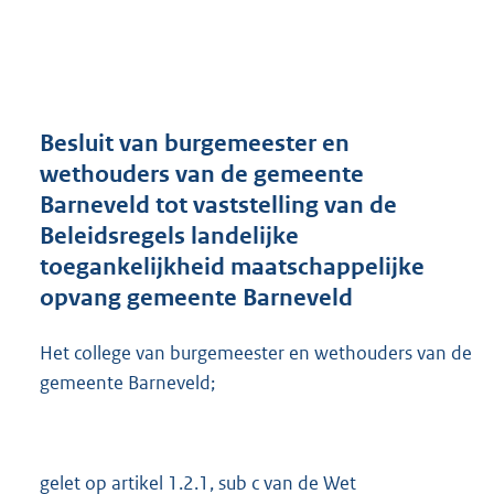
a
n
d
s
g
r
Besluit van burgemeester en
o
wethouders van de gemeente
o
Barneveld tot vaststelling van de
t
t
Beleidsregels landelijke
e
toegankelijkheid maatschappelijke
:
opvang gemeente Barneveld
4
5
3
Het college van burgemeester en wethouders van de
K
gemeente Barneveld;
b
gelet op artikel 1.2.1, sub c van de Wet