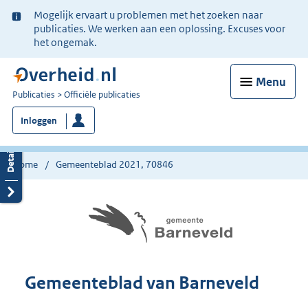
Ter
Mogelijk ervaart u problemen met het zoeken naar
informatie:
publicaties. We werken aan een oplossing. Excuses voor
het ongemak.
Menu
U
Publicaties
Officiële publicaties
bent
Inloggen
nu
hier:
Home
Gemeenteblad 2021, 70846
Gemeenteblad van Barneveld