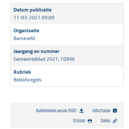
11-03-2021 09:00
Barneveld
Gemeenteblad 2021, 70846
Beleidsregels
Authentieke versie (PDF)
b
Informatie
e
Printen
Delen
s
t