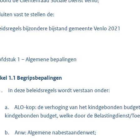
:
oord de Cliëntenraad Sociale Dienst Venlo;
9
uiten vast te stellen de:
0
8
eidsregels bijzondere bijstand gemeente Venlo 2021
b
fdstuk 1 – Algemene bepalingen
ikel
1.1
Begripsbepalingen
1.
In deze beleidsregels wordt verstaan onder:
a.
ALO-kop: de verhoging van het kindgebonden budget al
kindgebonden budget, welke door de Belastingdienst/Toes
b.
Anw: Algemene nabestaandenwet;