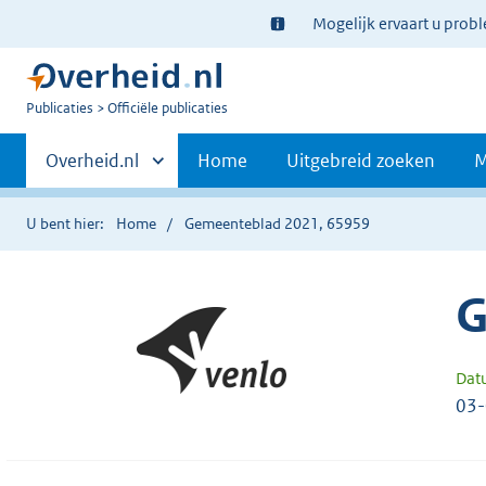
Ter
Mogelijk ervaart u prob
informatie:
U
Publicaties
Officiële publicaties
bent
Primaire
nu
Andere
Overheid.nl
Home
Uitgebreid zoeken
M
hier:
sites
navigatie
binnen
U bent hier:
Home
Gemeenteblad 2021, 65959
G
Dat
03-