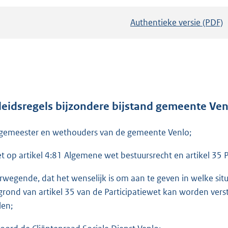
Authentieke versie (PDF)
b
e
s
t
a
n
d
leidsregels bijzondere bijstand gemeente Ve
s
gemeester en wethouders van de gemeente Venlo;
g
r
et op artikel 4:81 Algemene wet bestuursrecht en artikel 35 P
o
o
rwegende, dat het wenselijk is om aan te geven in welke si
t
grond van artikel 35 van de Participatiewet kan worden verst
t
len;
e