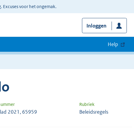
g. Excuses voor het ongemak.
Inloggen
Help
lo
 nummer
Rubriek
ad 2021, 65959
Beleidsregels