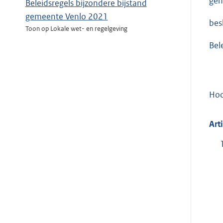
geh
Beleidsregels bijzondere bijstand
gemeente Venlo 2021
besl
Toon op Lokale wet- en regelgeving
Bel
Hoo
Art