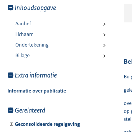
Toon
Inhoudsopgave
meer
van:
Aanhef
Lichaam
Ondertekening
Bijlage
Be
Toon
Extra informatie
Bur
meer
van:
gel
Informatie over publicatie
ove
Toon
Gerelateerd
op 
meer
stel
van:
Geconsolideerde regelgeving