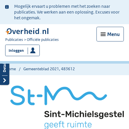
Ter
Mogelijk ervaart u problemen met het zoeken naar
informatie:
publicaties. We werken aan een oplossing. Excuses voor
het ongemak.
Menu
U
Publicaties
Officiële publicaties
bent
Inloggen
nu
hier:
Home
Gemeenteblad 2021, 483612