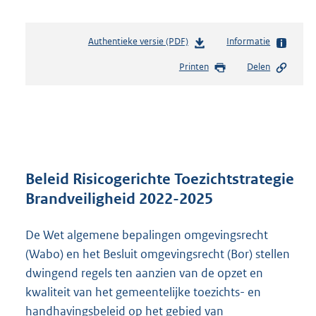
Authentieke versie (PDF)
b
Informatie
e
Printen
Delen
s
t
a
n
d
s
g
r
Beleid Risicogerichte Toezichtstrategie
o
Brandveiligheid 2022-2025
o
t
De Wet algemene bepalingen omgevingsrecht
t
e
(Wabo) en het Besluit omgevingsrecht (Bor) stellen
:
dwingend regels ten aanzien van de opzet en
1
kwaliteit van het gemeentelijke toezichts- en
,
7
handhavingsbeleid op het gebied van