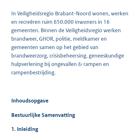
e
In Veiligheidsregio Brabant-Noord wonen, werken
l
en recreëren ruim 650.000 inwoners in 16
i
gemeenten. Binnen de Veiligheidsregio werken
n
brandweer, GHOR, politie, meldkamer en
k
gemeenten samen op het gebied van
:
brandweerzorg, crisisbeheersing, geneeskundige
hulpverlening bij ongevallen & rampen en
rampenbestrijding.
Inhoudsopgave
Bestuurlijke Samenvatting
1. Inleiding