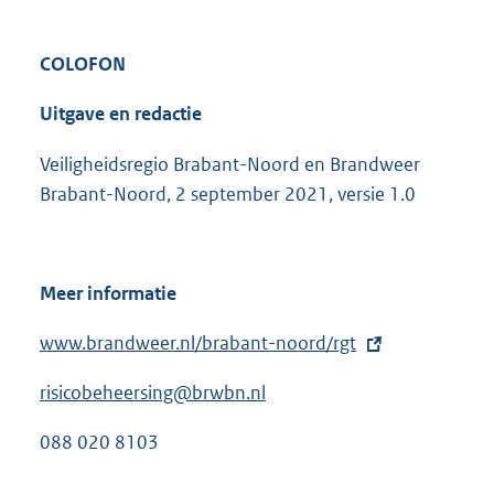
COLOFON
Uitgave en redactie
Veiligheidsregio Brabant-Noord en Brandweer
Brabant-Noord, 2 september 2021, versie 1.0
Meer informatie
E
www.brandweer.nl/brabant-noord/rgt
x
risicobeheersing@brwbn.nl
t
e
088 020 8103
r
n