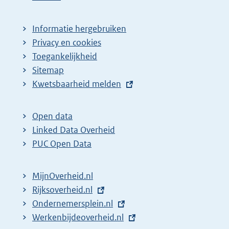
Informatie hergebruiken
Privacy en cookies
Toegankelijkheid
Sitemap
E
Kwetsbaarheid melden
x
t
Open data
e
Linked Data Overheid
r
PUC Open Data
n
e
MijnOverheid.nl
l
E
Rijksoverheid.nl
i
x
E
Ondernemersplein.nl
n
t
x
E
Werkenbijdeoverheid.nl
k