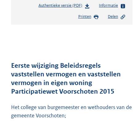
Authentieke versie (PDF)
b
Informatie
e
Printen
Delen
s
t
a
n
d
s
g
r
Eerste wijziging Beleidsregels
o
vaststellen vermogen en vaststellen
o
vermogen in eigen woning
t
t
Participatiewet Voorschoten 2015
e
:
Het college van burgemeester en wethouders van de
3
gemeente Voorschoten;
0
3
K
b