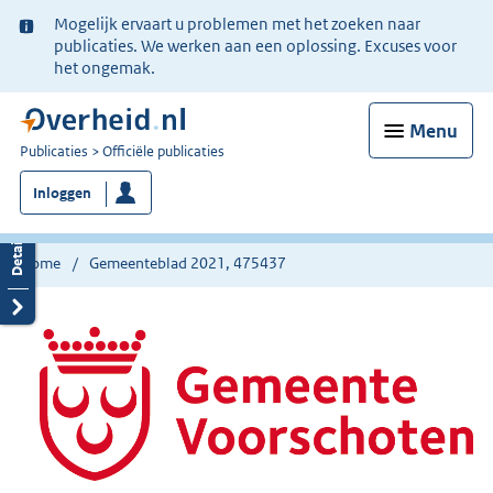
Ter
Mogelijk ervaart u problemen met het zoeken naar
informatie:
publicaties. We werken aan een oplossing. Excuses voor
het ongemak.
Menu
U
Publicaties
Officiële publicaties
bent
Inloggen
nu
hier:
Home
Gemeenteblad 2021, 475437