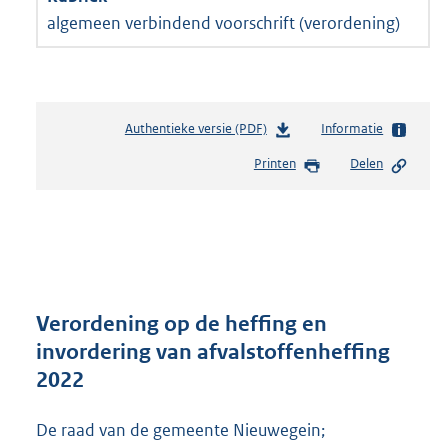
algemeen verbindend voorschrift (verordening)
Authentieke versie (PDF)
b
Informatie
e
Printen
Delen
s
t
a
n
d
s
g
r
Verordening op de heffing en
o
invordering van afvalstoffenheffing
o
2022
t
t
e
De raad van de gemeente Nieuwegein;
: