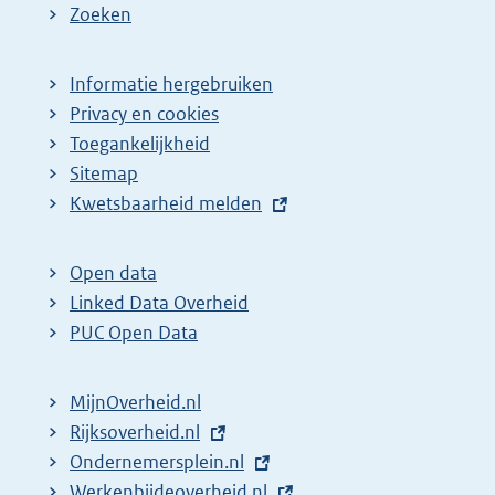
Zoeken
Informatie hergebruiken
Privacy en cookies
Toegankelijkheid
Sitemap
E
Kwetsbaarheid melden
x
t
Open data
e
Linked Data Overheid
r
PUC Open Data
n
e
MijnOverheid.nl
l
E
Rijksoverheid.nl
i
x
E
Ondernemersplein.nl
n
t
x
E
Werkenbijdeoverheid.nl