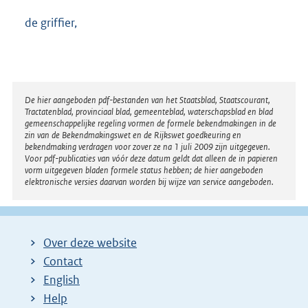
de griffier,
Disclaimer
De hier aangeboden pdf-bestanden van het Staatsblad, Staatscourant,
Tractatenblad, provinciaal blad, gemeenteblad, waterschapsblad en blad
gemeenschappelijke regeling vormen de formele bekendmakingen in de
zin van de Bekendmakingswet en de Rijkswet goedkeuring en
bekendmaking verdragen voor zover ze na 1 juli 2009 zijn uitgegeven.
Voor pdf-publicaties van vóór deze datum geldt dat alleen de in papieren
vorm uitgegeven bladen formele status hebben; de hier aangeboden
elektronische versies daarvan worden bij wijze van service aangeboden.
Over deze website
Contact
English
Help