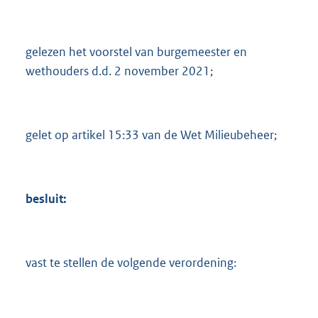
3
3
5
gelezen het voorstel van burgemeester en
K
wethouders d.d. 2 november 2021;
b
gelet op artikel 15:33 van de Wet Milieubeheer;
besluit:
vast te stellen de volgende verordening: