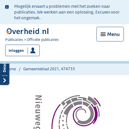
Ter
Mogelijk ervaart u problemen met het zoeken naar
informatie:
publicaties. We werken aan een oplossing. Excuses voor
het ongemak.
Menu
U
Publicaties
Officiële publicaties
bent
Inloggen
nu
hier:
Home
Gemeenteblad 2021, 474733