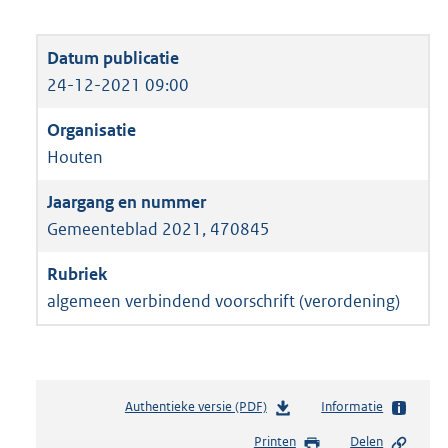
24-12-2021 09:00
Houten
Gemeenteblad 2021, 470845
algemeen verbindend voorschrift (verordening)
Authentieke versie (PDF)
b
Informatie
e
Printen
Delen