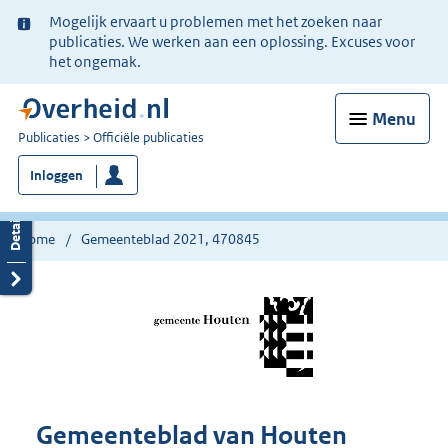
Ter
Mogelijk ervaart u problemen met het zoeken naar
informatie:
publicaties. We werken aan een oplossing. Excuses voor
het ongemak.
Menu
U
Publicaties
Officiële publicaties
bent
Inloggen
nu
hier:
Home
Gemeenteblad 2021, 470845
Gemeenteblad van Houten