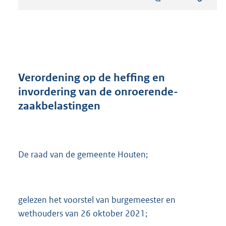
s
t
a
n
d
s
g
r
Verordening op de heffing en
o
invordering van de onroerende-
o
zaakbelastingen
t
t
e
:
2
De raad van de gemeente Houten;
4
7
K
b
gelezen het voorstel van burgemeester en
wethouders van 26 oktober 2021;