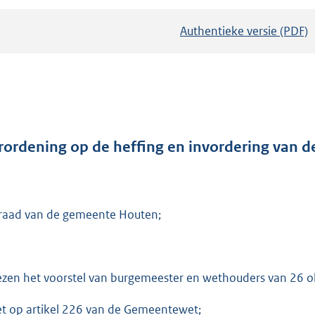
Authentieke versie (PDF)
b
e
s
t
a
n
d
rordening op de heffing en invordering van 
s
g
r
raad van de gemeente Houten;
o
o
t
t
ezen het voorstel van burgemeester en wethouders van 26 
e
et op artikel 226 van de Gemeentewet;