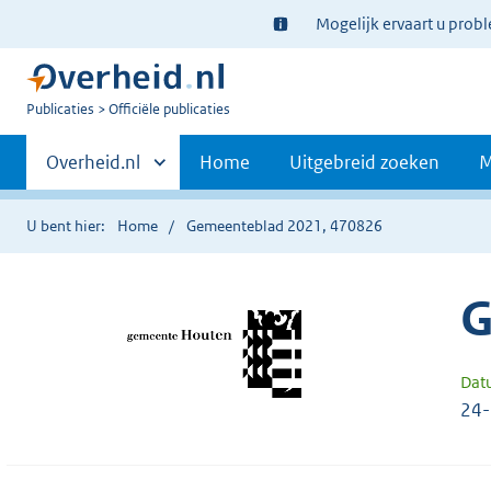
Ter
Mogelijk ervaart u prob
informatie:
U
Publicaties
Officiële publicaties
bent
Primaire
nu
Andere
Overheid.nl
Home
Uitgebreid zoeken
M
hier:
sites
navigatie
binnen
U bent hier:
Home
Gemeenteblad 2021, 470826
G
Dat
24-