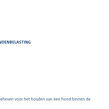
K
ONDENBELASTING
 geheven voor het houden van een hond binnen de