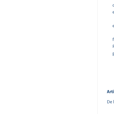
f
Art
De 