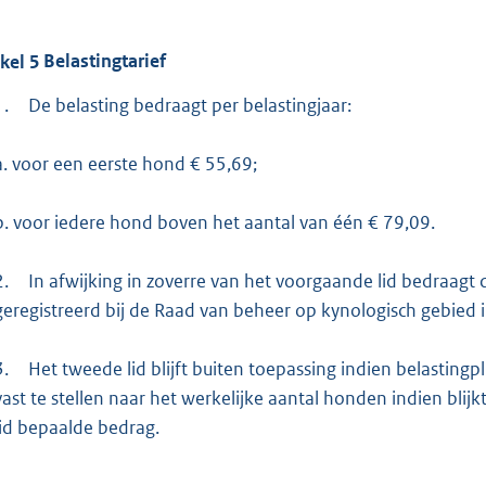
ikel
5
Belastingtarief
1.
De belasting bedraagt per belastingjaar:
a. voor een eerste hond € 55,69;
b. voor iedere hond boven het aantal van één € 79,09.
2.
In afwijking in zoverre van het voorgaande lid bedraagt 
geregistreerd bij de Raad van beheer op kynologisch gebied 
3.
Het tweede lid blijft buiten toepassing indien belastingpl
vast te stellen naar het werkelijke aantal honden indien blijk
lid bepaalde bedrag.