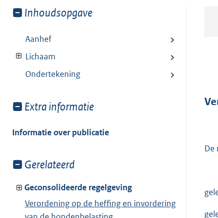
Toon
Inhoudsopgave
meer
van:
Aanhef
Lichaam
Ondertekening
Ve
Toon
Extra informatie
meer
van:
Informatie over publicatie
De 
Toon
Gerelateerd
meer
van:
Geconsolideerde regelgeving
gel
Verordening op de heffing en invordering
gel
van de hondenbelasting