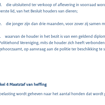
d.
die uitsluitend ter verkoop of aflevering in voorraad wor
eerste lid, van het Besluit houders van dieren;
e.
die jonger zijn dan drie maanden, voor zover zij same
.
waarvan de houder in het bezit is van een geldend diplo
Politiehond Vereniging, mits de houder zich heeft verbonde
gehoorzaamt, op aanvraag aan de politie ter beschikking te s
ikel
4
Maatstaf van heffing
belasting wordt geheven naar het aantal honden dat wordt