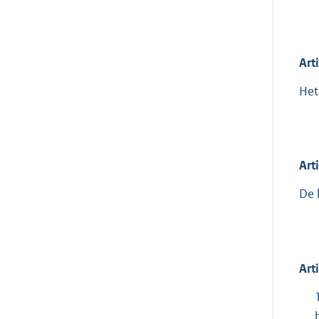
Art
Het
Art
De 
Art