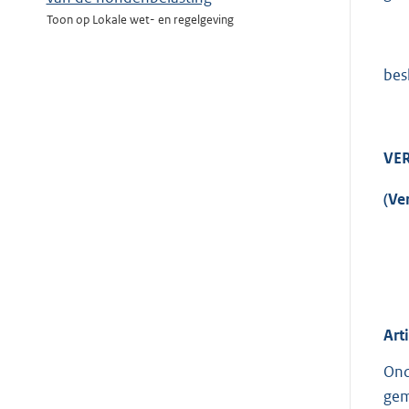
Toon op Lokale wet- en regelgeving
bes
VE
(Ve
Art
Ond
gem