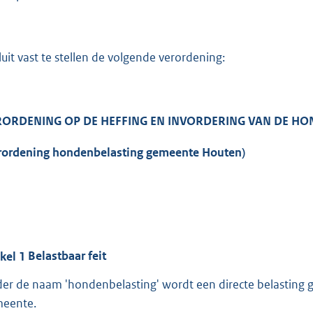
:
2
3
7
luit vast te stellen de volgende verordening:
b
RORDENING OP DE HEFFING EN INVORDERING VAN DE H
rordening hondenbelasting gemeente Houten)
ikel
1
Belastbaar feit
er de naam 'hondenbelasting' wordt een directe belasting
eente.