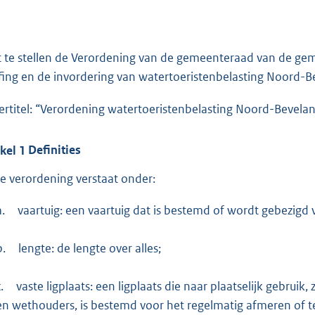
:
2
9
8
t te stellen de Verordening van de gemeenteraad van de g
fing en de invordering van watertoeristenbelasting Noord-
b
eertitel: “Verordening watertoeristenbelasting Noord-Bevela
ikel
1
Definities
e verordening verstaat onder:
a.
vaartuig: een vaartuig dat is bestemd of wordt gebezigd 
b.
lengte: de lengte over alles;
.
vaste ligplaats: een ligplaats die naar plaatselijk gebrui
en wethouders, is bestemd voor het regelmatig afmeren of te