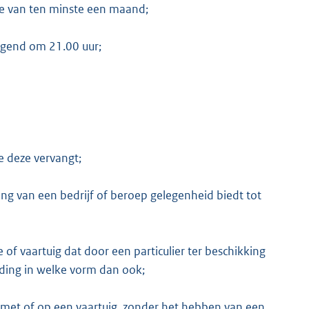
de van ten minste een maand;
ngend om 21.00 uur;
e deze vervangt;
ning van een bedrijf of beroep gelegenheid biedt tot
ie of vaartuig dat door een particulier ter beschikking
eding in welke vorm dan ook;
 met of op een vaartuig, zonder het hebben van een