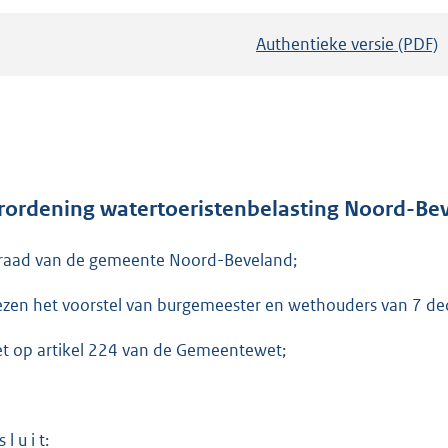
Authentieke versie (PDF)
b
e
s
t
a
n
d
rordening watertoeristenbelasting Noord-Be
s
raad van de gemeente Noord-Beveland;
g
r
ezen het voorstel van burgemeester en wethouders van 7 d
o
o
et op artikel 224 van de Gemeentewet;
t
t
e
 l u i t: