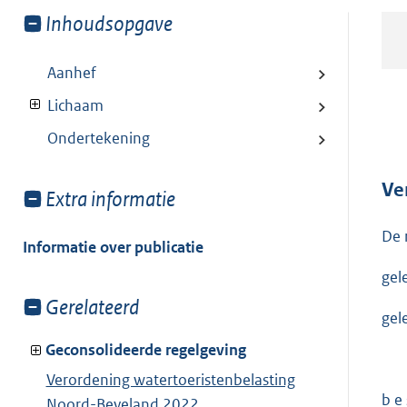
Toon
Inhoudsopgave
meer
van:
Aanhef
Lichaam
Ondertekening
Ve
Toon
Extra informatie
meer
De 
van:
Informatie over publicatie
gel
Toon
Gerelateerd
gel
meer
van:
Geconsolideerde regelgeving
Verordening watertoeristenbelasting
b e s
Noord-Beveland 2022