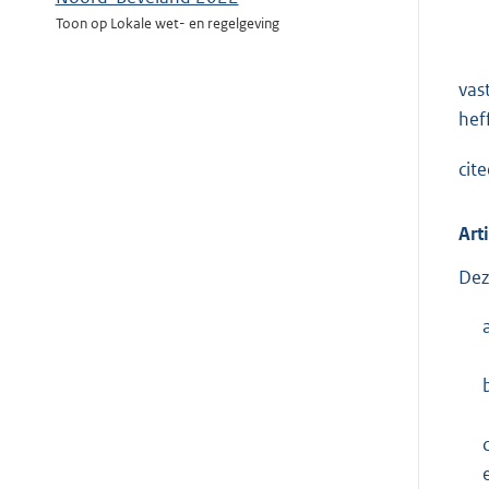
Toon op Lokale wet- en regelgeving
vas
hef
cit
Art
Dez
c