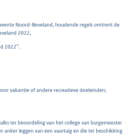
emeente Noord-Beveland, houdende regels omtrent de
K
Beveland 2022,
nd 2022”.
voor vakantie of andere recreatieve doeleinden;
k, zulks ter beoordeling van het college van burgemeester
r anker leggen van een vaartuig en die ter beschikking