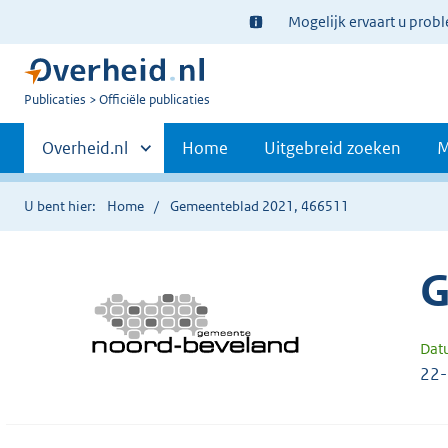
Ter
Mogelijk ervaart u prob
informatie:
U
Publicaties
Officiële publicaties
bent
Primaire
nu
Andere
Overheid.nl
Home
Uitgebreid zoeken
M
hier:
sites
navigatie
binnen
U bent hier:
Home
Gemeenteblad 2021, 466511
G
Dat
22-