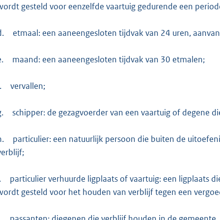
wordt gesteld voor eenzelfde vaartuig gedurende een perio
d.
etmaal: een aaneengesloten tijdvak van 24 uren, aanva
e.
maand: een aaneengesloten tijdvak van 30 etmalen;
.
vervallen;
g.
schipper: de gezagvoerder van een vaartuig of degene di
h.
particulier: een natuurlijk persoon die buiten de uitoefe
erblijf;
.
particulier verhuurde ligplaats of vaartuig: een ligplaats d
wordt gesteld voor het houden van verblijf tegen een vergo
.
passanten: diegenen die verblijf houden in de gemeente,