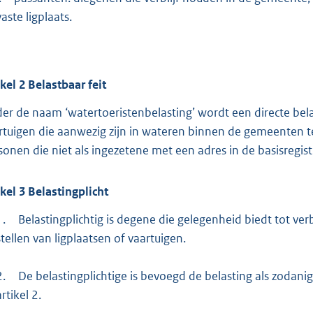
vaste ligplaats.
ikel
2
Belastbaar feit
er de naam ‘watertoeristenbelasting’ wordt een directe bel
rtuigen die aanwezig zijn in wateren binnen de gemeenten 
sonen die niet als ingezetene met een adres in de basisregis
ikel
3
Belastingplicht
1.
Belastingplichtig is degene die gelegenheid biedt tot verb
stellen van ligplaatsen of vaartuigen.
2.
De belastingplichtige is bevoegd de belasting als zodanig
artikel 2.