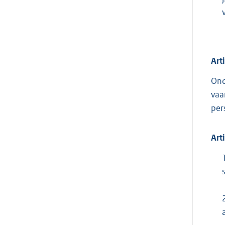
Art
Ond
vaa
per
Art