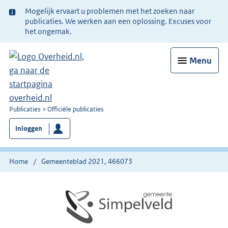
Ter
Mogelijk ervaart u problemen met het zoeken naar
informatie:
publicaties. We werken aan een oplossing. Excuses voor
het ongemak.
Menu
U
Publicaties
Officiële publicaties
bent
Inloggen
nu
hier:
Home
Gemeenteblad 2021, 466073