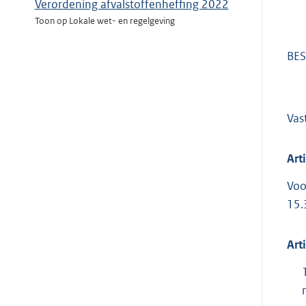
Verordening afvalstoffenheffing 2022
Toon op Lokale wet- en regelgeving
BES
Vas
Art
Voo
15.
Art