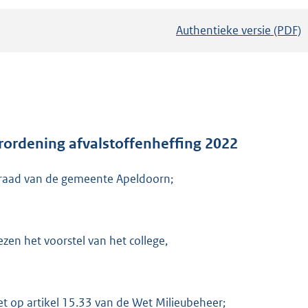
Authentieke versie (PDF)
b
e
s
t
a
n
d
rordening afvalstoffenheffing 2022
s
raad van de gemeente Apeldoorn;
g
r
o
o
ezen het voorstel van het college,
t
t
e
et op artikel 15.33 van de Wet Milieubeheer;