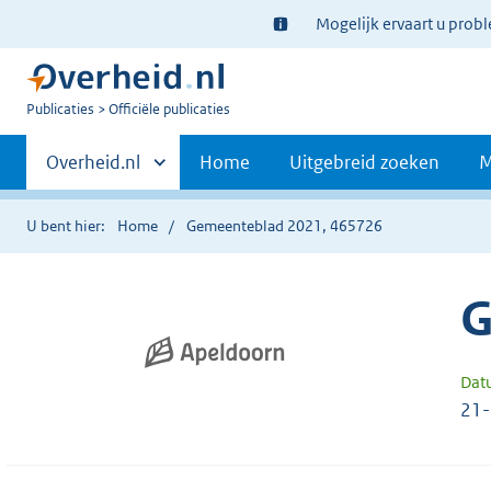
Ter
Mogelijk ervaart u prob
informatie:
U
Publicaties
Officiële publicaties
bent
Primaire
nu
Andere
Overheid.nl
Home
Uitgebreid zoeken
M
hier:
sites
navigatie
binnen
U bent hier:
Home
Gemeenteblad 2021, 465726
G
Dat
21-