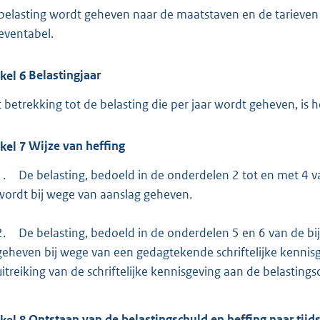
belasting wordt geheven naar de maatstaven en de tarieve
ieventabel.
ikel
6
Belastingjaar
 betrekking tot de belasting die per jaar wordt geheven, is he
ikel
7
Wijze van heffing
1.
De belasting, bedoeld in de onderdelen 2 tot en met 4 v
wordt bij wege van aanslag geheven.
2.
De belasting, bedoeld in de onderdelen 5 en 6 van de b
geheven bij wege van een gedagtekende schriftelijke kennis
uitreiking van de schriftelijke kennisgeving aan de belastin
ikel
8
Ontstaan van de belastingschuld en heffing naar tijd