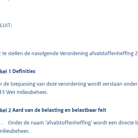
:
3
2
6
LUIT:
b
t te stellen de navolgende Verordening afvalstoffenheffing 
ikel
1
Definities
r de toepassing van deze verordening wordt verstaan onder ‘
33 Wet milieubeheer.
ikel
2
Aard van de belasting en belastbaar feit
1.
Onder de naam ‘afvalstoffenheffing’ wordt een directe b
milieubeheer.