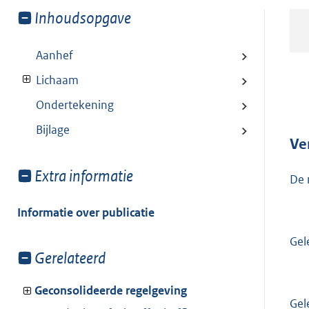
Toon
Inhoudsopgave
meer
van:
Aanhef
Lichaam
Ondertekening
Bijlage
Ve
Toon
Extra informatie
De 
meer
van:
Informatie over publicatie
Gel
Toon
Gerelateerd
meer
van:
Geconsolideerde regelgeving
Gel