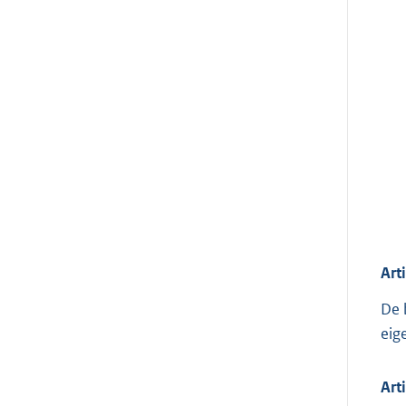
Art
De 
eig
Art