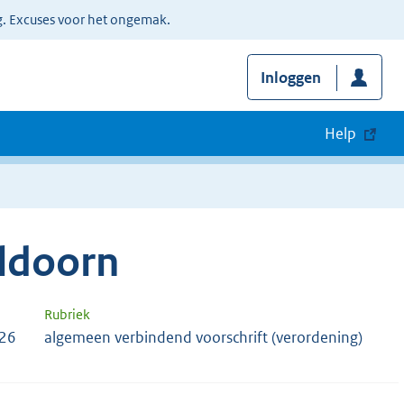
g. Excuses voor het ongemak.
Inloggen
Help
ldoorn
Rubriek
726
algemeen verbindend voorschrift (verordening)