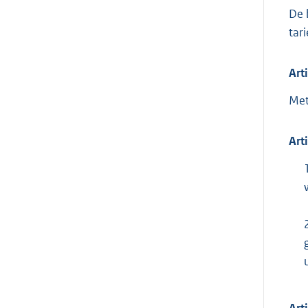
De 
tar
Art
Met
Art
Art