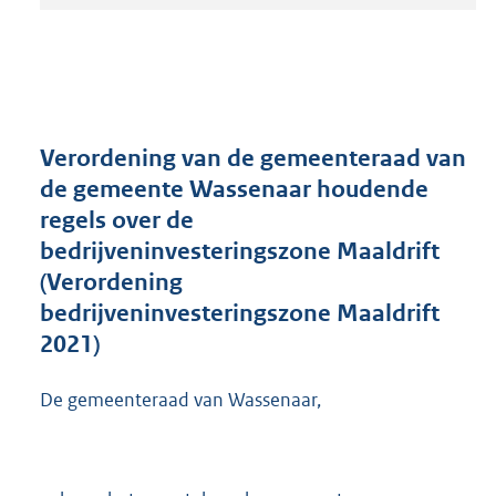
t
a
n
d
s
g
r
Verordening van de gemeenteraad van
o
de gemeente Wassenaar houdende
o
regels over de
t
t
bedrijveninvesteringszone Maaldrift
e
(Verordening
:
bedrijveninvesteringszone Maaldrift
6
5
2021)
0
K
De gemeenteraad van Wassenaar,
b