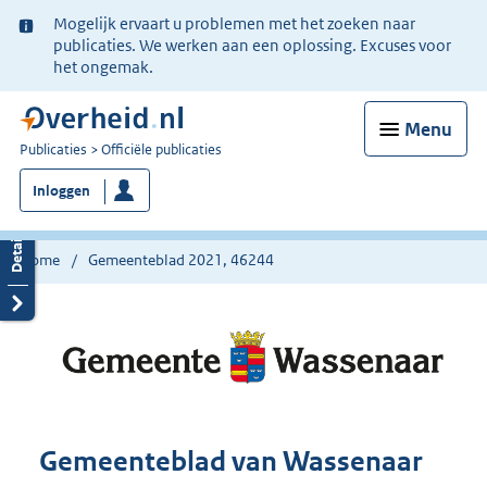
Ter
Mogelijk ervaart u problemen met het zoeken naar
informatie:
publicaties. We werken aan een oplossing. Excuses voor
het ongemak.
Menu
U
Publicaties
Officiële publicaties
bent
Inloggen
nu
hier:
Home
Gemeenteblad 2021, 46244
Gemeenteblad van Wassenaar