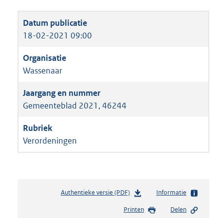
18-02-2021 09:00
Wassenaar
Gemeenteblad 2021, 46244
Verordeningen
Authentieke versie (PDF)
b
Informatie
e
Printen
Delen
s