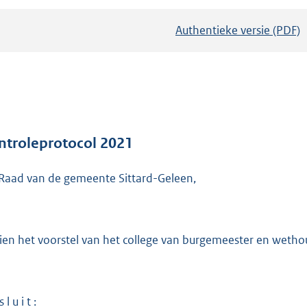
Authentieke versie (PDF)
b
e
s
t
a
n
d
ntroleprotocol 2021
s
Raad van de gemeente Sittard-Geleen,
g
r
o
o
ien het voorstel van het college van burgemeester en wethou
t
t
e
 l u i t :