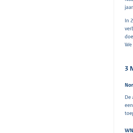
jaa
In 
ver
doe
We 
3
N
No
De 
een
toe
WN