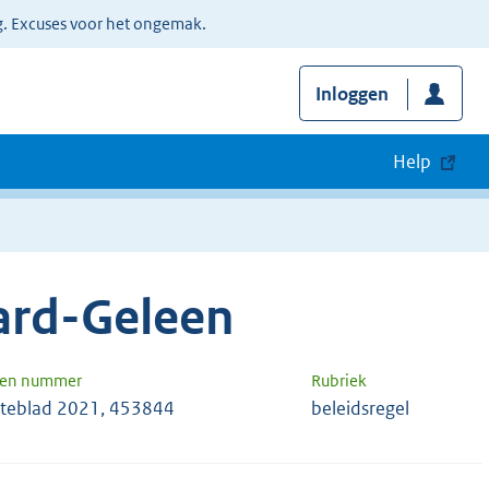
g. Excuses voor het ongemak.
Inloggen
Help
ard-Geleen
 en nummer
Rubriek
eblad 2021, 453844
beleidsregel