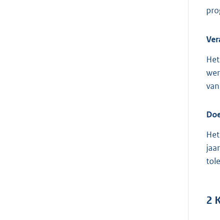
pro
Ver
Het
wer
van
Doe
Het
jaa
tole
2
K