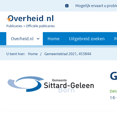
Ter
Mogelijk ervaart u prob
informatie:
U
Publicaties
Officiële publicaties
bent
Primaire
nu
Andere
Overheid.nl
Home
Uitgebreid zoeken
M
hier:
sites
navigatie
binnen
U bent hier:
Home
Gemeenteblad 2021, 453844
G
Dat
14-