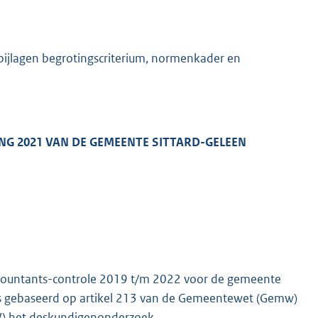
bijlagen begrotingscriterium, normenkader en
K
 2021 VAN DE GEMEENTE SITTARD-GELEEN
ccountants-controle 2019 t/m 2022 voor de gemeente
 is gebaseerd op artikel 213 van de Gemeentewet (Gemw)
W) het deskundigenonderzoek.