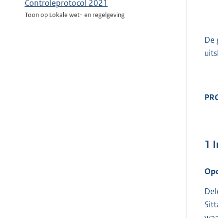
Controleprotocol 2021
Toon op Lokale wet- en regelgeving
De 
uit
PR
1
I
Opd
Del
Sit
waa