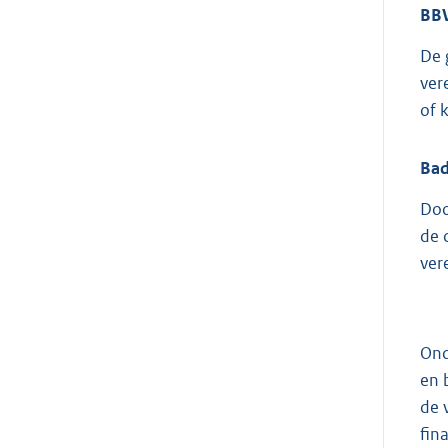
BB
De 
ver
of 
Ba
Doo
de 
ver
Ond
en 
de 
fin