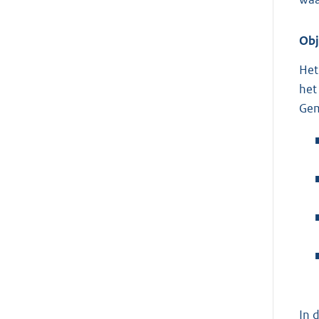
Obj
Het
het
Ge
In 