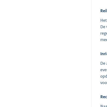
Rei
Het
De 
reg
mee
Inr
De 
eve
opd
voo
Rec
Naa