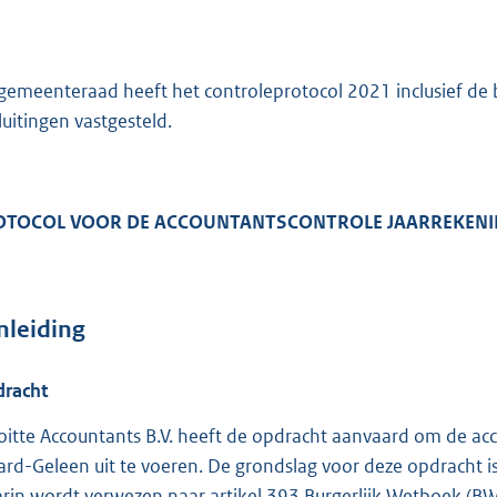
:
8
9
8
gemeenteraad heeft het controleprotocol 2021 inclusief de 
sluitingen vastgesteld.
b
OTOCOL VOOR DE ACCOUNTANTSCONTROLE JAARREKENING
nleiding
racht
oitte Accountants B.V. heeft de opdracht aanvaard om de a
tard-Geleen uit te voeren. De grondslag voor deze opdracht
rin wordt verwezen naar artikel 393 Burgerlijk Wetboek (B