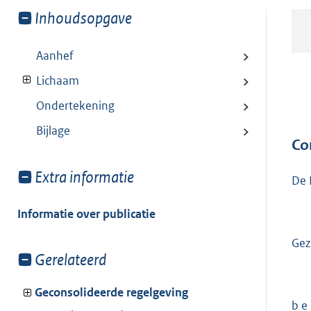
Toon
Inhoudsopgave
meer
van:
Aanhef
Lichaam
Ondertekening
Bijlage
Co
Toon
Extra informatie
De 
meer
van:
Informatie over publicatie
Gez
Toon
Gerelateerd
meer
van:
Geconsolideerde regelgeving
b e s