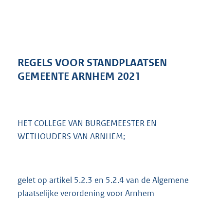
a
n
d
s
g
r
REGELS VOOR STANDPLAATSEN
o
GEMEENTE ARNHEM 2021
o
t
t
e
:
HET COLLEGE VAN BURGEMEESTER EN
6
WETHOUDERS VAN ARNHEM;
0
3
K
b
gelet op artikel 5.2.3 en 5.2.4 van de Algemene
plaatselijke verordening voor Arnhem