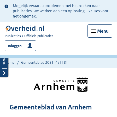
Ter
Mogelijk ervaart u problemen met het zoeken naar
informatie:
publicaties. We werken aan een oplossing. Excuses voor
het ongemak.
Menu
U
Publicaties
Officiële publicaties
bent
Inloggen
nu
hier:
Home
Gemeenteblad 2021, 451181
Gemeenteblad van Arnhem