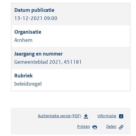
13-12-2021 09:00
Arnhem
Gemeenteblad 2021, 451181
beleidsregel
Authentieke versie (PDF)
b
Informatie
e
Printen
Delen
s
t