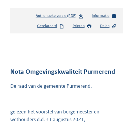
Authentieke versie (PDF)
b
Informatie
e
Gerelateerd
Printen
Delen
s
t
a
n
d
s
g
r
Nota Omgevingskwaliteit Purmerend
o
o
De raad van de gemeente Purmerend,
t
t
e
:
gelezen het voorstel van burgemeester en
8
,
wethouders d.d. 31 augustus 2021,
9