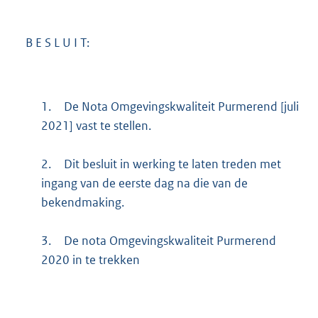
M
b
B E S L U I T:
1.
De Nota Omgevingskwaliteit Purmerend [juli
2021] vast te stellen.
2.
Dit besluit in werking te laten treden met
ingang van de eerste dag na die van de
bekendmaking.
3.
De nota Omgevingskwaliteit Purmerend
2020 in te trekken