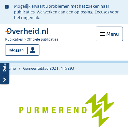
Ter
Mogelijk ervaart u problemen met het zoeken naar
informatie:
publicaties. We werken aan een oplossing. Excuses voor
het ongemak.
Menu
U
Publicaties
Officiële publicaties
bent
Inloggen
nu
hier:
Home
Gemeenteblad 2021, 415293