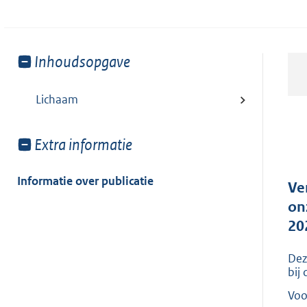
Toon
Inhoudsopgave
meer
van:
Lichaam
Toon
Extra informatie
meer
van:
Informatie over publicatie
Ve
on
20
Dez
bij
Voo