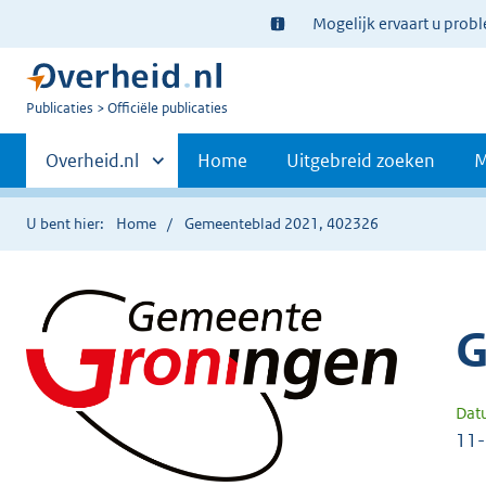
Ter
Mogelijk ervaart u prob
informatie:
U
Publicaties
Officiële publicaties
bent
Primaire
nu
Andere
Overheid.nl
Home
Uitgebreid zoeken
M
hier:
sites
navigatie
binnen
U bent hier:
Home
Gemeenteblad 2021, 402326
G
Dat
11-