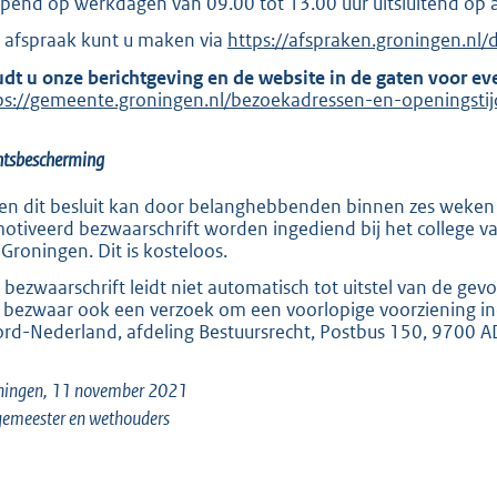
pend op werkdagen van 09.00 tot 13.00 uur uitsluitend op 
t
 afspraak kunt u maken via
E
https://afspraken.groningen.nl
e
x
:
dt u onze berichtgeving en de website in de gaten voor ev
t
ps://gemeente.groningen.nl/bezoekadressen-en-openingsti
2
e
r
9
n
htsbescherming
7
e
l
en dit besluit kan door belanghebbenden binnen zes weken 
i
b
otiveerd bezwaarschrift worden ingediend bij het college 
n
Groningen. Dit is kosteloos.
k
:
 bezwaarschrift leidt niet automatisch tot uitstel van de ge
 bezwaar ook een verzoek om een voorlopige voorziening in
rd-Nederland, afdeling Bestuursrecht, Postbus 150, 9700 A
ningen,
11 november 2021
emeester en wethouders