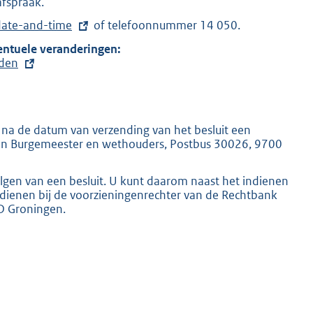
afspraak.
/date-and-time
of telefoonnummer 14 050.
entuele veranderingen:
E
jden
x
t
e
r
n
K
na de datum van verzending van het besluit een
e
van Burgemeester en wethouders, Postbus 30026, 9700
l
i
n
volgen van een besluit. U kunt daarom naast het indienen
k
dienen bij de voorzieningenrechter van de Rechtbank
:
D Groningen.