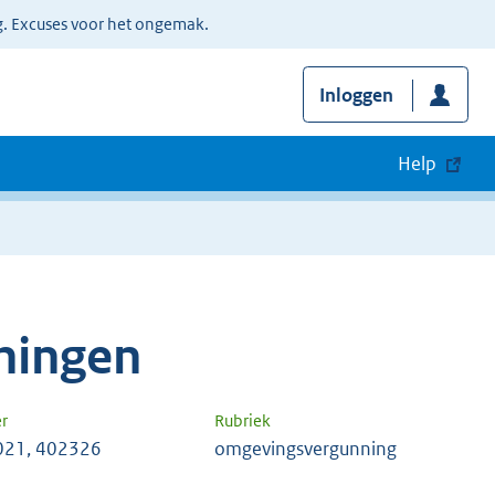
g. Excuses voor het ongemak.
Inloggen
Help
ningen
r
Rubriek
021, 402326
omgevingsvergunning