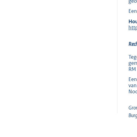
geo
Een
Hou
htt
Rec
Teg
gem
RM 
Een
van
Noo
Gro
Burg