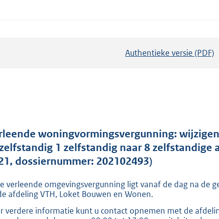
Authentieke versie (PDF)
b
e
s
t
a
n
d
rleende woningvormingsvergunning: wijzige
s
zelfstandig 1 zelfstandig naar 8 zelfstandig
g
21, dossiernummer: 202102493)
r
e verleende omgevingsvergunning ligt vanaf de dag na de
o
 de afdeling VTH, Loket Bouwen en Wonen.
o
r verdere informatie kunt u contact opnemen met de afdeli
t