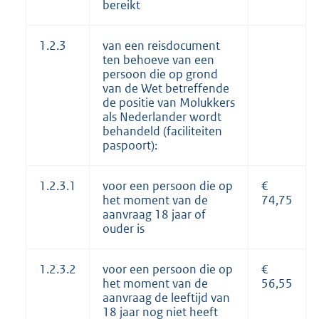
bereikt
1.2.3
van een reisdocument
ten behoeve van een
persoon die op grond
van de Wet betreffende
de positie van Molukkers
als Nederlander wordt
behandeld (faciliteiten
paspoort):
1.2.3.1
voor een persoon die op
€
het moment van de
74,75
aanvraag 18 jaar of
ouder is
1.2.3.2
voor een persoon die op
€
het moment van de
56,55
aanvraag de leeftijd van
18 jaar nog niet heeft