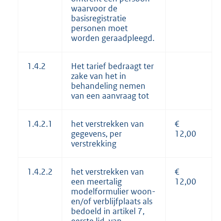
waarvoor de
basisregistratie
personen moet
worden geraadpleegd.
1.4.2
Het tarief bedraagt ter
zake van het in
behandeling nemen
van een aanvraag tot
1.4.2.1
het verstrekken van
€
gegevens, per
12,00
verstrekking
1.4.2.2
het verstrekken van
€
een meertalig
12,00
modelformulier woon-
en/of verblijfplaats als
bedoeld in artikel 7,