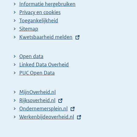
Informatie hergebruiken
Privacy en cookies
Toegankelijkheid
Sitemap
E
Kwetsbaarheid melden
x
t
Open data
e
Linked Data Overheid
r
PUC Open Data
n
e
MijnOverheid.nl
l
E
Rijksoverheid.nl
i
x
E
Ondernemersplein.nl
n
t
x
E
Werkenbijdeoverheid.nl
k
e
t
x
:
r
e
t