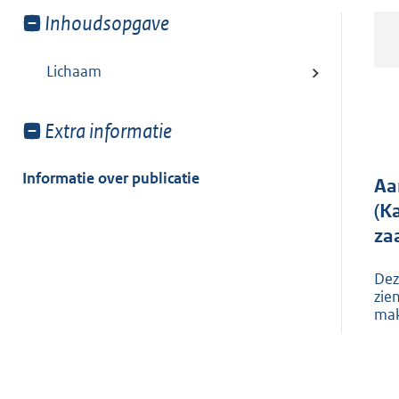
Toon
Inhoudsopgave
meer
van:
Lichaam
Toon
Extra informatie
meer
van:
Informatie over publicatie
Aa
(K
za
Dez
zie
mak