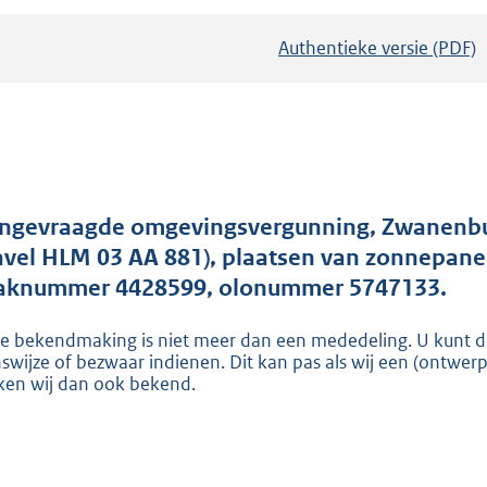
Authentieke versie (PDF)
b
e
s
t
a
n
d
ngevraagde omgevingsvergunning, Zwanenbur
s
avel HLM 03 AA 881), plaatsen van zonnepanel
g
aknummer 4428599, olonummer 5747133.
r
e bekendmaking is niet meer dan een mededeling. U kunt de
o
nswijze of bezwaar indienen. Dit kan pas als wij een (ontwer
o
en wij dan ook bekend.
t
t
e