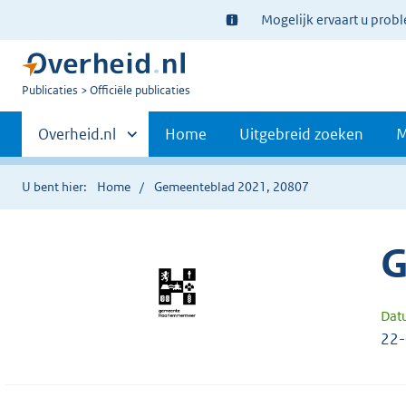
Ter
Mogelijk ervaart u prob
informatie:
U
Publicaties
Officiële publicaties
bent
Primaire
nu
Andere
Overheid.nl
Home
Uitgebreid zoeken
M
hier:
sites
navigatie
binnen
U bent hier:
Home
Gemeenteblad 2021, 20807
G
Dat
22-