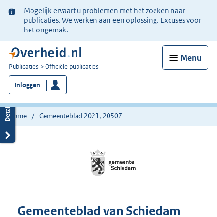
Ter
Mogelijk ervaart u problemen met het zoeken naar
informatie:
publicaties. We werken aan een oplossing. Excuses voor
het ongemak.
Menu
U
Publicaties
Officiële publicaties
bent
Inloggen
nu
hier:
Home
Gemeenteblad 2021, 20507
Gemeenteblad van Schiedam