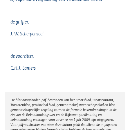
de griffier,
J. W. Scherpenzeel
de voorzitter,
C.H.J. Lamers
Disclaimer
De hier aangeboden pdf-bestanden van het Staatsblad, Staatscourant,
Tractatenblad, provinciaal blad, gemeenteblad, waterschapsblad en blad
gemeenschappelijke regeling vormen de formele bekendmakingen in de
zin van de Bekendmakingswet en de Rijkswet goedkeuring en
bekendmaking verdragen voor zover ze na 1 juli 2009 zijn uitgegeven.
Voor pdf-publicaties van vóór deze datum geldt dat alleen de in papieren
vorm uitgegeven bladen formele status hebben; de hier aangeboden