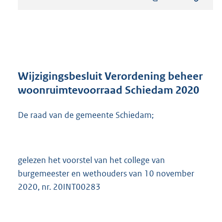
s
t
a
n
d
s
g
r
Wijzigingsbesluit Verordening beheer
o
woonruimtevoorraad Schiedam 2020
o
t
De raad van de gemeente Schiedam;
t
e
:
6
3
gelezen het voorstel van het college van
4
burgemeester en wethouders van 10 november
K
2020, nr. 20INT00283
b