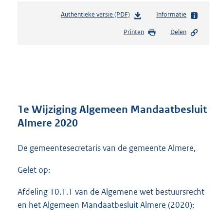
Authentieke versie (PDF)
b
Informatie
e
Printen
Delen
s
t
a
n
d
s
g
r
1e Wijziging Algemeen Mandaatbesluit
o
Almere 2020
o
t
De gemeentesecretaris van de gemeente Almere,
t
e
:
Gelet op:
2
7
Afdeling 10.1.1 van de Algemene wet bestuursrecht
6
en het Algemeen Mandaatbesluit Almere (2020);
K