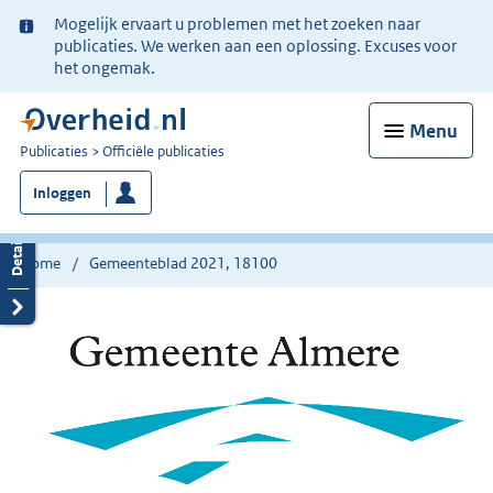
Ter
Mogelijk ervaart u problemen met het zoeken naar
informatie:
publicaties. We werken aan een oplossing. Excuses voor
het ongemak.
Menu
U
Publicaties
Officiële publicaties
bent
Inloggen
nu
hier:
Home
Gemeenteblad 2021, 18100