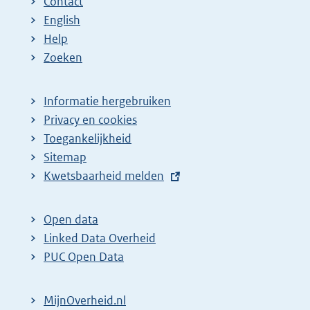
Contact
English
Help
Zoeken
Informatie hergebruiken
Privacy en cookies
Toegankelijkheid
Sitemap
E
Kwetsbaarheid melden
x
t
Open data
e
Linked Data Overheid
r
PUC Open Data
n
e
MijnOverheid.nl
l