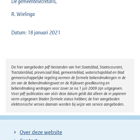
De gemeentesecretaris,
R. Wielinga
Datum: 18 januari 2021
Disclaimer
De hier aangeboden pdf-bestanden van het Staatsblad, Staatscourant,
Tractatenblad, provinciaal blad, gemeenteblad, waterschapsblad en blad
gemeenschappelijke regeling vormen de formele bekendmakingen in de
zin van de Bekendmakingswet en de Rijkswet goedkeuring en
bekendmaking verdragen voor zover ze na 1 juli 2009 zijn uitgegeven.
Voor pdf-publicaties van vóór deze datum geldt dat alleen de in papieren
vorm uitgegeven bladen formele status hebben; de hier aangeboden
elektronische versies daarvan worden bij wijze van service aangeboden.
Over deze website