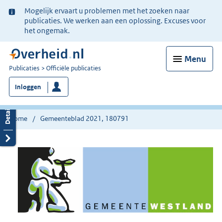
Ter
Mogelijk ervaart u problemen met het zoeken naar
informatie:
publicaties. We werken aan een oplossing. Excuses voor
het ongemak.
Menu
U
Publicaties
Officiële publicaties
bent
Inloggen
nu
hier:
Home
Gemeenteblad 2021, 180791