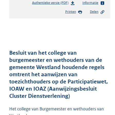
Authentieke versie (PDF)
b
Informatie
e
Printen
Delen
s
t
a
n
d
s
g
r
Besluit van het college van
o
burgemeester en wethouders van de
o
gemeente Westland houdende regels
t
t
omtrent het aanwijzen van
e
toezichthouders op de Participatiewet,
:
IOAW en IOAZ (Aanwijzingsbesluit
3
1
Cluster Dienstverlening)
6
K
Het college van Burgemeester en wethouders van
b