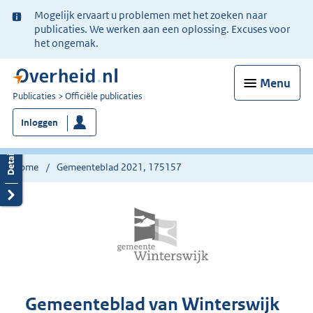
Ter
Mogelijk ervaart u problemen met het zoeken naar
informatie:
publicaties. We werken aan een oplossing. Excuses voor
het ongemak.
Menu
U
Publicaties
Officiële publicaties
bent
Inloggen
nu
hier:
Home
Gemeenteblad 2021, 175157
Gemeenteblad van Winterswijk