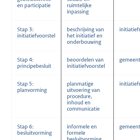
en participatie
ruimtelijke
inpassing
Stap 3:
beschrijving van
initiati
initiatiefvoorstel
het initiatief en
onderbouwing
Stap 4:
beoordelen van
gemeen
principebesluit
initiatiefvoorstel
Stap 5:
planmatige
initiati
planvorming
uitvoering van
procedure,
inhoud en
communicatie
Stap 6:
informele en
gemeen
besluitvorming
formele
besluitvorming