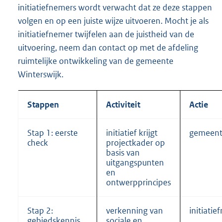
initiatiefnemers wordt verwacht dat ze deze stappen
volgen en op een juiste wijze uitvoeren. Mocht je als
initiatiefnemer twijfelen aan de juistheid van de
uitvoering, neem dan contact op met de afdeling
ruimtelijke ontwikkeling van de gemeente
Winterswijk.
Stappen
Activiteit
Actie
Stap 1: eerste
initiatief krijgt
gemeen
check
projectkader op
basis van
uitgangspunten
en
ontwerpprincipes
Stap 2:
verkenning van
initiati
gebiedskennis
sociale en