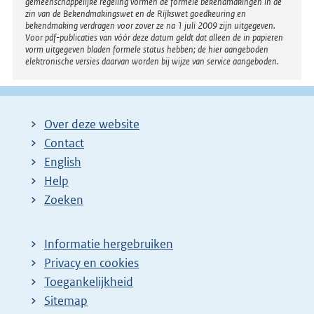
gemeenschappelijke regeling vormen de formele bekendmakingen in de
zin van de Bekendmakingswet en de Rijkswet goedkeuring en
bekendmaking verdragen voor zover ze na 1 juli 2009 zijn uitgegeven.
Voor pdf-publicaties van vóór deze datum geldt dat alleen de in papieren
vorm uitgegeven bladen formele status hebben; de hier aangeboden
elektronische versies daarvan worden bij wijze van service aangeboden.
Over deze website
Contact
English
Help
Zoeken
Informatie hergebruiken
Privacy en cookies
Toegankelijkheid
Sitemap