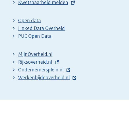
E
Kwetsbaarheid melden
x
t
Open data
e
Linked Data Overheid
r
PUC Open Data
n
e
MijnOverheid.nl
l
E
Rijksoverheid.nl
i
x
E
Ondernemersplein.nl
n
t
x
E
Werkenbijdeoverheid.nl
k
e
t
x
:
r
e
t
n
r
e
e
n
r
l
e
n
i
l
e