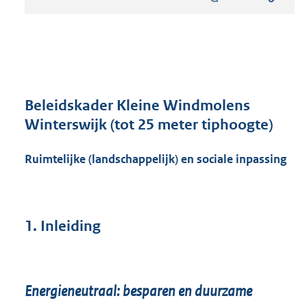
s
t
a
n
d
s
g
r
Beleidskader Kleine Windmolens
o
Winterswijk (tot 25 meter tiphoogte)
o
t
Ruimtelijke (landschappelijk) en sociale inpassing
t
e
:
3
1
1.
Inleiding
8
K
b
Energieneutraal: besparen en duurzame