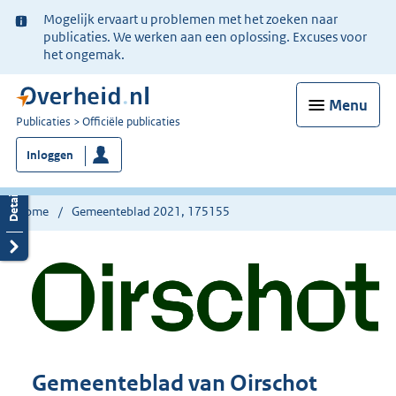
Ter
Mogelijk ervaart u problemen met het zoeken naar
informatie:
publicaties. We werken aan een oplossing. Excuses voor
het ongemak.
Menu
U
Publicaties
Officiële publicaties
bent
Inloggen
nu
hier:
Home
Gemeenteblad 2021, 175155
Gemeenteblad van Oirschot