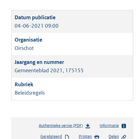
04-06-2021 09:00
Oirschot
Gemeenteblad 2021, 175155
Beleidsregels
Authentieke versie (PDF)
b
Informatie
e
Gerelateerd
Printen
Delen
s