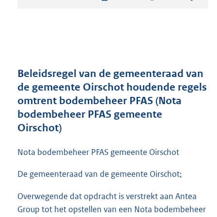
t
a
n
d
s
g
r
Beleidsregel van de gemeenteraad van
o
de gemeente Oirschot houdende regels
o
omtrent bodembeheer PFAS (Nota
t
t
bodembeheer PFAS gemeente
e
Oirschot)
:
3
Nota bodembeheer PFAS gemeente Oirschot
1
5
K
De gemeenteraad van de gemeente Oirschot;
b
Overwegende dat opdracht is verstrekt aan Antea
Group tot het opstellen van een Nota bodembeheer