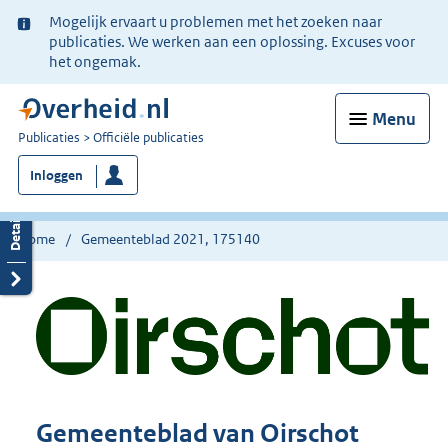
Ter
Mogelijk ervaart u problemen met het zoeken naar
informatie:
publicaties. We werken aan een oplossing. Excuses voor
het ongemak.
Menu
U
Publicaties
Officiële publicaties
bent
Inloggen
nu
hier:
Home
Gemeenteblad 2021, 175140
Gemeenteblad van Oirschot