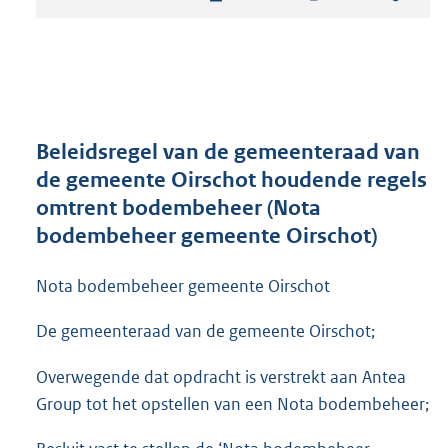
t
a
n
d
s
g
r
Beleidsregel van de gemeenteraad van
o
de gemeente Oirschot houdende regels
o
omtrent bodembeheer (Nota
t
t
bodembeheer gemeente Oirschot)
e
:
Nota bodembeheer gemeente Oirschot
2
,
De gemeenteraad van de gemeente Oirschot;
4
M
Overwegende dat opdracht is verstrekt aan Antea
b
Group tot het opstellen van een Nota bodembeheer;