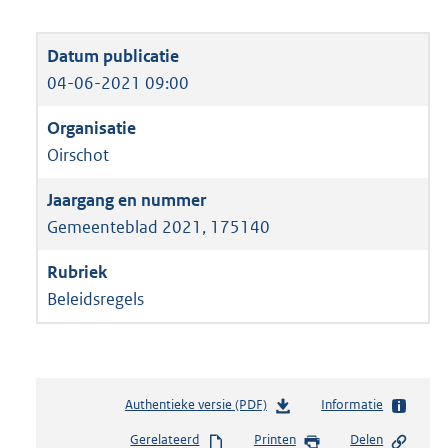
04-06-2021 09:00
Oirschot
Gemeenteblad 2021, 175140
Beleidsregels
Authentieke versie (PDF)
b
Informatie
e
Gerelateerd
Printen
Delen
s