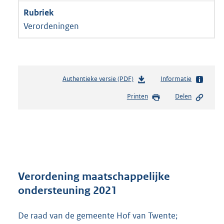
Verordeningen
Authentieke versie (PDF)
b
Informatie
e
Printen
Delen
s
t
a
n
d
s
g
r
Verordening maatschappelijke
o
ondersteuning 2021
o
t
De raad van de gemeente Hof van Twente;
t