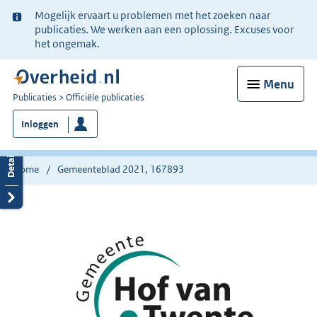
Ter
Mogelijk ervaart u problemen met het zoeken naar
informatie:
publicaties. We werken aan een oplossing. Excuses voor
het ongemak.
Menu
U
Publicaties
Officiële publicaties
bent
Inloggen
nu
hier:
Home
Gemeenteblad 2021, 167893