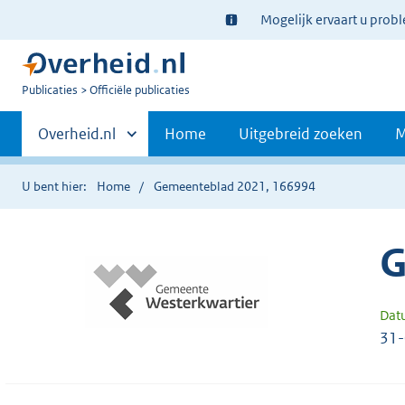
Ter
Mogelijk ervaart u prob
informatie:
U
Publicaties
Officiële publicaties
bent
Primaire
nu
Andere
Overheid.nl
Home
Uitgebreid zoeken
M
hier:
sites
navigatie
binnen
U bent hier:
Home
Gemeenteblad 2021, 166994
G
Dat
31-