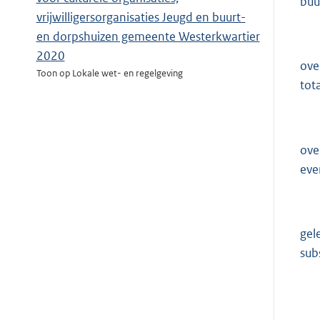
buu
vrijwilligersorganisaties Jeugd en buurt-
en dorpshuizen gemeente Westerkwartier
2020
ove
Toon op Lokale wet- en regelgeving
tot
ove
eve
gel
sub