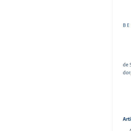
B E 
de 
dor
Art