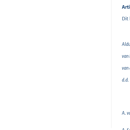
Art
Dit
Aldu
van 
van 
d.d.
A. v
A. S