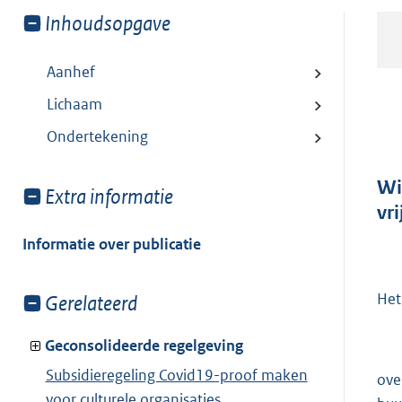
Toon
Inhoudsopgave
meer
van:
Aanhef
Lichaam
Ondertekening
Wi
Toon
Extra informatie
vr
meer
van:
Informatie over publicatie
Het
Toon
Gerelateerd
meer
van:
Geconsolideerde regelgeving
Subsidieregeling Covid19-proof maken
ove
voor culturele organisaties,