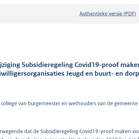
Authentieke versie (PDF)
b
e
s
t
a
n
d
jziging Subsidieregeling Covid19-proof maken 
s
ijwilligersorganisaties Jeugd en buurt- en d
g
r
o
 college van burgemeester en wethouders van de gemeente 
o
t
t
e
rwegende dat de Subsidieregeling Covid19-proof maken voor cu