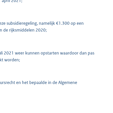
 april 2021;
ze subsidieregeling, namelijk €1.300 op een
K
an de rijksmiddelen 2020;
uli 2021 weer kunnen opstarten waardoor dan pas
kt worden;
tuursrecht en het bepaalde in de Algemene