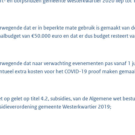
:
rt- en dorpshuizen gemeente Westerkwartier 2020 liep tot 1
2
7
1
rwegende dat er in beperkte mate gebruik is gemaakt van de
aalbudget van €50.000 euro en dat er dus budget resteert v
b
rwegende dat naar verwachting evenementen pas vanaf 1 j
ntueel extra kosten voor het COVID-19 proof maken gemaa
et op gelet op titel 4.2, subsidies, van de Algemene wet bes
sidieverordening gemeente Westerkwartier 2019;