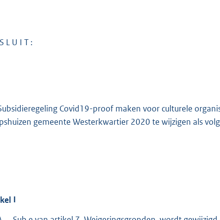
S L U I T :
Subsidieregeling Covid19-proof maken voor culturele organisat
pshuizen gemeente Westerkwartier 2020 te wijzigen als volg
ikel
I
A.
Sub e van artikel 7, Weigeringsgronden, wordt gewijzigd e