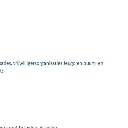
ies, vrijwilligersorganisaties Jeugd en buurt- en
t:
n komt te luiden als volgt: