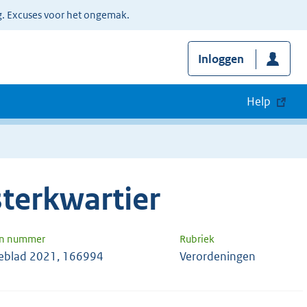
g. Excuses voor het ongemak.
Inloggen
Help
terkwartier
en nummer
Rubriek
blad 2021, 166994
Verordeningen