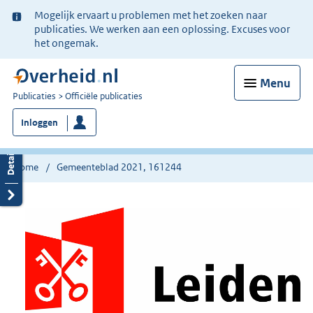
Ter
Mogelijk ervaart u problemen met het zoeken naar
informatie:
publicaties. We werken aan een oplossing. Excuses voor
het ongemak.
Menu
U
Publicaties
Officiële publicaties
bent
Inloggen
nu
hier:
Home
Gemeenteblad 2021, 161244