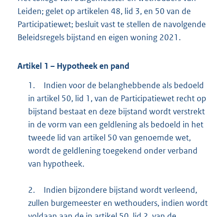
K
Leiden; gelet op artikelen 48, lid 3, en 50 van de
b
Participatiewet; besluit vast te stellen de navolgende
Beleidsregels bijstand en eigen woning 2021.
Artikel
1
– Hypotheek en pand
1.
Indien voor de belanghebbende als bedoeld
in artikel 50, lid 1, van de Participatiewet recht op
bijstand bestaat en deze bijstand wordt verstrekt
in de vorm van een geldlening als bedoeld in het
tweede lid van artikel 50 van genoemde wet,
wordt de geldlening toegekend onder verband
van hypotheek.
2.
Indien bijzondere bijstand wordt verleend,
zullen burgemeester en wethouders, indien wordt
voldaan aan de in artikel 50, lid 2, van de