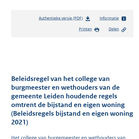
Authentieke versie (PDF)
b
Informatie
e
Printen
Delen
s
t
a
n
d
s
g
r
Beleidsregel van het college van
o
burgmeester en wethouders van de
o
gemeente Leiden houdende regels
t
t
omtrent de bijstand en eigen woning
e
(Beleidsregels bijstand en eigen woning
:
2021)
3
3
6
Het college van burgemeester en wethouders van