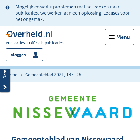
Ter
Mogelijk ervaart u problemen met het zoeken naar
informatie:
publicaties. We werken aan een oplossing. Excuses voor
het ongemak.
Menu
U
Publicaties
Officiële publicaties
bent
Inloggen
nu
hier:
Home
Gemeenteblad 2021, 135196
Gemeenteblad van Nissewaard