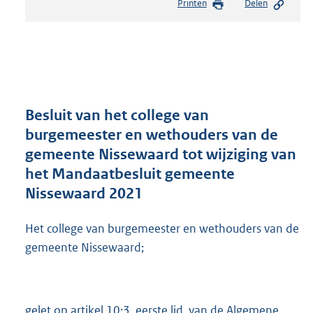
Printen
Delen
s
t
a
n
d
s
g
r
Besluit van het college van
o
burgemeester en wethouders van de
o
gemeente Nissewaard tot wijziging van
t
t
het Mandaatbesluit gemeente
e
Nissewaard 2021
:
3
Het college van burgemeester en wethouders van de
1
4
gemeente Nissewaard;
K
b
gelet op artikel 10:3, eerste lid, van de Algemene