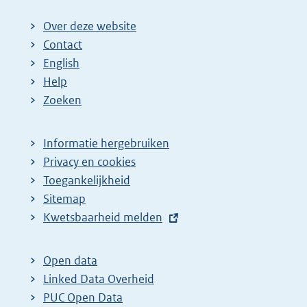
Over deze website
Contact
English
Help
Zoeken
Informatie hergebruiken
Privacy en cookies
Toegankelijkheid
Sitemap
E
Kwetsbaarheid melden
x
t
Open data
e
Linked Data Overheid
r
PUC Open Data