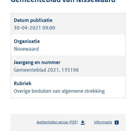
30-04-2021 09:00
Nissewaard
Gemeenteblad 2021, 135196
Overige besluiten van algemene strekking
Authentieke versie (PDF)
b
Informatie
e