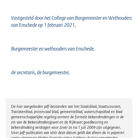
Vastgesteld door het College van Burgemeester en Wethouders
van Enschede op 1 februari 2021,
Burgemeester en wethouders van Enschede,
de secretaris, de burgemeester,
Disclaimer
De hier aangeboden pdf-bestanden van het Staatsblad, Staatscourant,
Tractatenblad, provinciaal blad, gemeenteblad, waterschapsblad en blad
gemeenschappelijke regeling vormen de formele bekendmakingen in de
zin van de Bekendmakingswet en de Rijkswet goedkeuring en
bekendmaking verdragen voor zover ze na 1 juli 2009 zijn uitgegeven.
Voor pdf-publicaties van vóór deze datum geldt dat alleen de in papieren
vorm uitgegeven bladen formele status hebben; de hier aangeboden