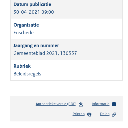
30-04-2021 09:00
Enschede
Gemeenteblad 2021, 130557
Beleidsregels
Authentieke versie (PDF)
b
Informatie
e
Printen
Delen
s
t
a