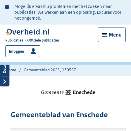
Ter
Mogelijk ervaart u problemen met het zoeken naar
informatie:
publicaties. We werken aan een oplossing. Excuses voor
het ongemak.
Menu
U
Publicaties
Officiële publicaties
bent
Inloggen
nu
hier:
Home
Gemeenteblad 2021, 130557
Gemeenteblad van Enschede