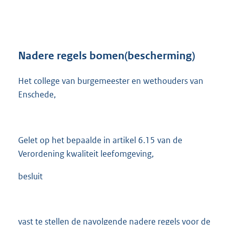
n
d
s
g
r
Nadere regels bomen(bescherming)
o
o
Het college van burgemeester en wethouders van
t
Enschede,
t
e
:
2
9
Gelet op het bepaalde in artikel 6.15 van de
7
Verordening kwaliteit leefomgeving,
K
b
besluit
vast te stellen de navolgende nadere regels voor de