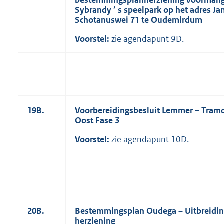
Sybrandy
’
s speelpark op het adres Ja
Schotanuswei 71 te Oudemirdum
Voorstel:
zie agendapunt 9D.
19B.
Voorbereidingsbesluit Lemmer
–
Tramd
Oost Fase 3
Voorstel:
zie agendapunt 10D.
20B.
Bestemmingsplan Oudega
–
Uitbreidi
herziening