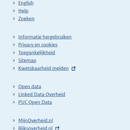
English
Help
Zoeken
Informatie hergebruiken
Privacy en cookies
Toegankelijkheid
Sitemap
E
Kwetsbaarheid melden
x
t
Open data
e
Linked Data Overheid
r
PUC Open Data
n
e
MijnOverheid.nl
l
E
Rijksoverheid.nl