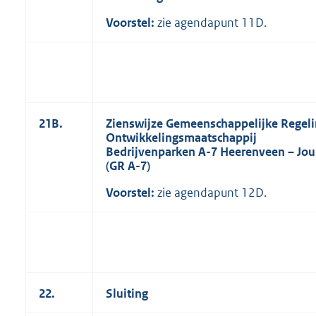
Voorstel:
zie agendapunt 11D.
21B.
Zienswijze Gemeenschappelijke Regel
Ontwikkelingsmaatschappij
Bedrijvenparken A-7 Heerenveen
–
Jou
(GR A-7)
Voorstel:
zie agendapunt 12D.
22.
Sluiting