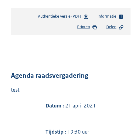
Authentieke versie (PDF)
b
Informatie
e
Printen
Delen
s
t
a
n
d
s
g
r
Agenda raadsvergadering
o
o
test
t
t
Datum
:
21 april 2021
e
:
3
3
Tijdstip
:
19:30 uur
0