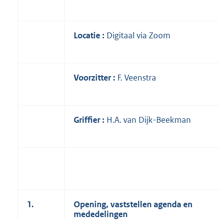
K
b
Locatie
:
Digitaal via Zoom
Voorzitter
:
F. Veenstra
Griffier
:
H.A. van Dijk-Beekman
1.
Opening, vaststellen agenda en
mededelingen