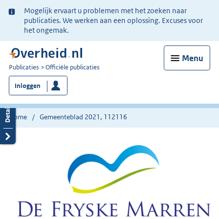
Ter
Mogelijk ervaart u problemen met het zoeken naar
informatie:
publicaties. We werken aan een oplossing. Excuses voor
het ongemak.
Menu
U
Publicaties
Officiële publicaties
bent
Inloggen
nu
hier:
Home
Gemeenteblad 2021, 112116