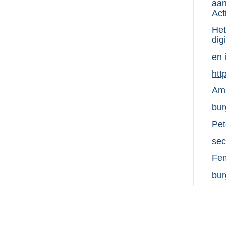
aan
Act
Het
dig
en 
E
htt
x
Ams
t
e
bur
r
n
Pet
e
sec
l
i
Fe
n
k
bur
: