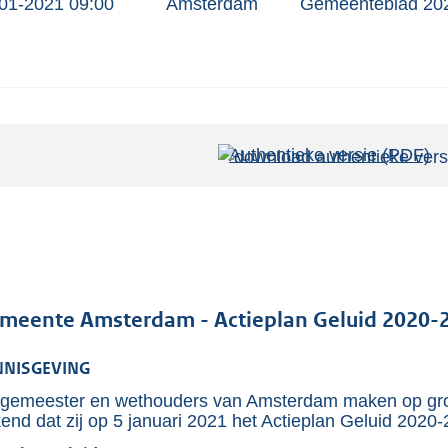
01-2021 09:00
Amsterdam
Gemeenteblad 20
Authentieke versie (PDF)
b
e
s
t
a
n
d
meente Amsterdam - Actieplan Geluid 2020-
s
NNISGEVING
g
r
gemeester en wethouders van Amsterdam maken op gron
end dat zij op 5 januari 2021 het Actieplan Geluid 2020
o