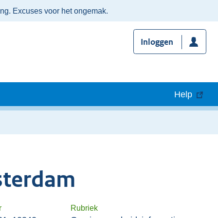
ing. Excuses voor het ongemak.
Inloggen
Help
sterdam
r
Rubriek