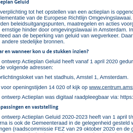
o
ieplan Geluid
t
verplichting tot het opstellen van een actieplan is opge
t
lementatie van de Europese Richtlijn Omgevingslawaai
den beleidsuitgangspunten, maatregelen en acties voor
e
 ernstige hinder door omgevingslawaai in Amsterdam. I
:
teed aan de beperking van geluid van wegverkeer. Daar
2
 andere stedelijke bronnen.
1
r en wanneer kon u de stukken inzien?
5
 ontwerp Actieplan Geluid heeft vanaf 1 april 2020 ged
K
de volgende adressen:
b
rlichtingsloket van het stadhuis, Amstel 1, Amsterdam.
 voor openingstijden 14 020 of kijk op
E
www.centrum.amst
x
 ontwerp Actieplan was digitaal raadpleegbaar via: ht
t
e
passingen en vaststelling
r
n
 ontwerp Actieplan Geluid 2020-2023 heeft van 1 april t
e
rna is ook de Gemeenteraad in de gelegenheid gesteld w
l
ngen (raadscommissie FEZ van 29 oktober 2020 en de 