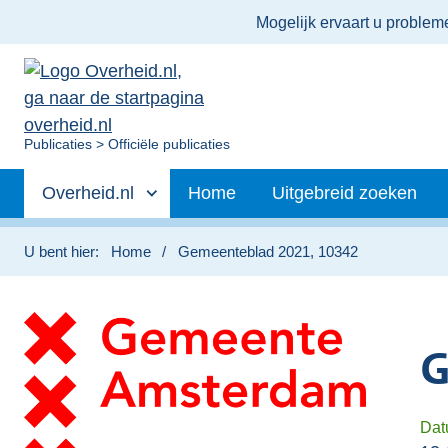
Ter
Mogelijk ervaart u proble
informatie:
U
Publicaties
Officiële publicaties
bent
Primaire
nu
Andere
Overheid.nl
Home
Uitgebreid zoeken
hier:
navigatie
sites
binnen
U bent hier:
Home
Gemeenteblad 2021, 10342
G
Dat