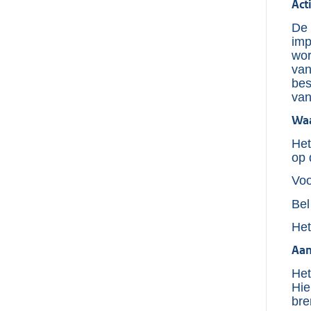
Act
De 
imp
wor
van
bes
van
Waa
Het
op 
Voo
Bel
Het
Aan
Het
Hie
bre