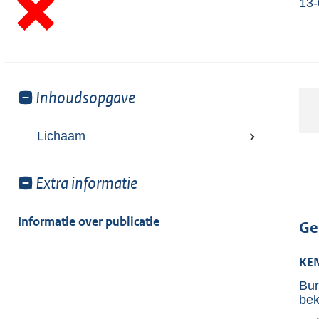
13-
Toon
Inhoudsopgave
meer
van:
Lichaam
Toon
Extra informatie
meer
van:
Informatie over publicatie
Ge
KE
Bur
bek