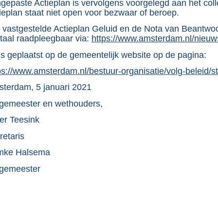
i
gepaste Actieplan is vervolgens voorgelegd aan het colle
n
ieplan staat niet open voor bezwaar of beroep.
k
 vastgestelde Actieplan Geluid en de Nota van Beantwoo
:
itaal raadpleegbaar via:
E
https://www.amsterdam.nl/nieu
x
is geplaatst op de gemeentelijk website op de pagina:
t
e
ps://www.amsterdam.nl/bestuur-organisatie/volg-beleid/st
r
n
terdam, 5 januari 2021
e
gemeester en wethouders,
l
i
er Teesink
n
k
retaris
:
mke Halsema
gemeester