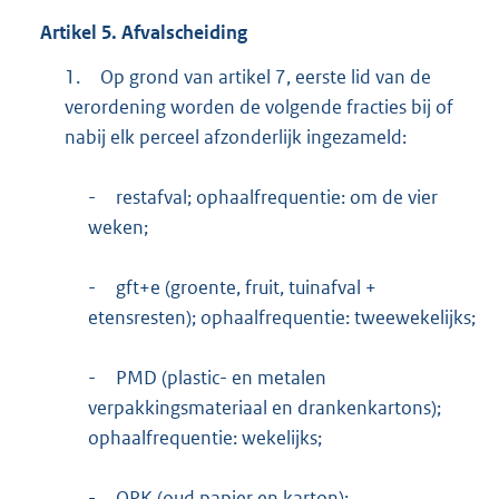
Artikel
5.
Afvalscheiding
1.
Op grond van artikel 7, eerste lid van de
verordening worden de volgende fracties bij of
nabij elk perceel afzonderlijk ingezameld:
-
restafval; ophaalfrequentie: om de vier
weken;
-
gft+e (groente, fruit, tuinafval +
etensresten); ophaalfrequentie: tweewekelijks;
-
PMD (plastic- en metalen
verpakkingsmateriaal en drankenkartons);
ophaalfrequentie: wekelijks;
-
OPK (oud papier en karton);