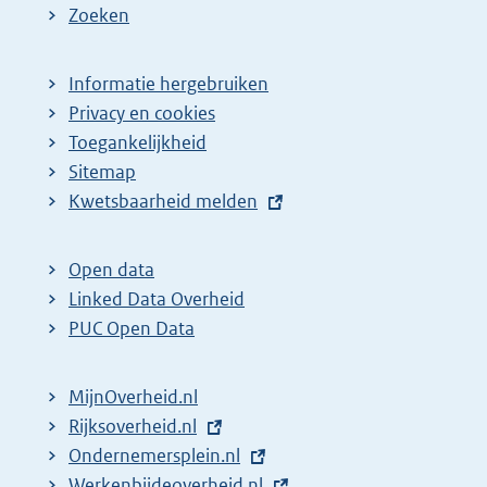
Zoeken
Informatie hergebruiken
Privacy en cookies
Toegankelijkheid
Sitemap
E
Kwetsbaarheid melden
x
t
Open data
e
Linked Data Overheid
r
PUC Open Data
n
e
MijnOverheid.nl
l
E
Rijksoverheid.nl
i
x
E
Ondernemersplein.nl
n
t
x
E
Werkenbijdeoverheid.nl