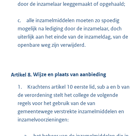
door de inzamelaar leeggemaakt of opgehaald;
r
n
c.
alle inzamelmiddelen moeten zo spoedig
e
mogelijk na lediging door de inzamelaar, doch
l
uiterlijk aan het einde van de inzameldag, van de
i
openbare weg zijn verwijderd.
n
k
:
Artikel
8.
Wijze en plaats van aanbieding
1.
Krachtens artikel 10 eerste lid, sub a en b van
de verordening stelt het college de volgende
regels voor het gebruik van de van
gemeentewege verstrekte inzamelmiddelen en
inzamelvoorzieningen:
a.
het beheer van de inzamelmiddelen die in