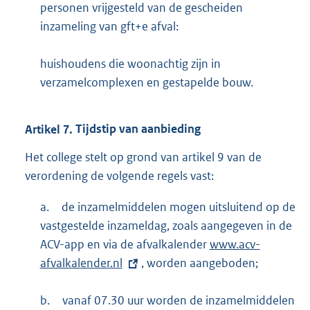
personen vrijgesteld van de gescheiden
inzameling van gft+e afval:
huishoudens die woonachtig zijn in
verzamelcomplexen en gestapelde bouw.
Artikel
7.
Tijdstip van aanbieding
Het college stelt op grond van artikel 9 van de
verordening de volgende regels vast:
a.
de inzamelmiddelen mogen uitsluitend op de
vastgestelde inzameldag, zoals aangegeven in de
ACV-app en via de afvalkalender
E
www.acv-
afvalkalender.nl
, worden aangeboden;
x
t
b.
vanaf 07.30 uur worden de inzamelmiddelen
e