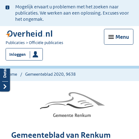
Ter
Mogelijk ervaart u problemen met het zoeken naar
informatie:
publicaties. We werken aan een oplossing. Excuses voor
het ongemak.
Menu
U
Publicaties
Officiële publicaties
bent
Inloggen
nu
hier:
Home
Gemeenteblad 2020, 9638
Gemeenteblad van Renkum