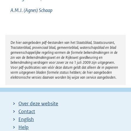
A.M.J. (Agnes) Schaap
Disclaimer
De hier aangeboden pdf-bestanden van het Staatsblad, Staatscourant,
Tractatenblad, provinciaal blad, gemeenteblad, waterschapsblad en blad
gemeenschappelijke regeling vormen de formele bekendmakingen in de
zin van de Bekendmakingswet en de Rijkswet goedkeuring en
bekendmaking verdragen voor zover ze na 1 juli 2009 zijn uitgegeven.
Voor pdf-publicaties van vóór deze datum geldt dat alleen de in papieren
vorm uitgegeven bladen formele status hebben; de hier aangeboden
elektronische versies daarvan worden bij wijze van service aangeboden.
Over deze website
Contact
English
Help