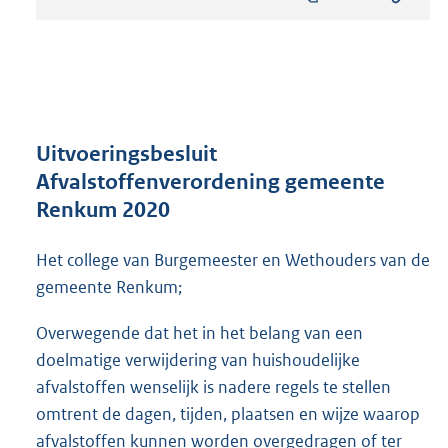
s
t
a
n
d
s
g
r
Uitvoeringsbesluit
o
Afvalstoffenverordening gemeente
o
Renkum 2020
t
t
e
Het college van Burgemeester en Wethouders van de
:
gemeente Renkum;
3
4
Overwegende dat het in het belang van een
6
doelmatige verwijdering van huishoudelijke
K
b
afvalstoffen wenselijk is nadere regels te stellen
omtrent de dagen, tijden, plaatsen en wijze waarop
afvalstoffen kunnen worden overgedragen of ter