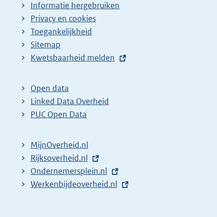
Informatie hergebruiken
Privacy en cookies
Toegankelijkheid
Sitemap
E
Kwetsbaarheid melden
x
t
Open data
e
Linked Data Overheid
r
PUC Open Data
n
e
MijnOverheid.nl
l
E
Rijksoverheid.nl
i
x
E
Ondernemersplein.nl
n
t
x
E
Werkenbijdeoverheid.nl
k
e
t
x
:
r
e
t