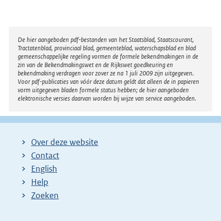
Disclaimer
De hier aangeboden pdf-bestanden van het Staatsblad, Staatscourant,
Tractatenblad, provinciaal blad, gemeenteblad, waterschapsblad en blad
gemeenschappelijke regeling vormen de formele bekendmakingen in de
zin van de Bekendmakingswet en de Rijkswet goedkeuring en
bekendmaking verdragen voor zover ze na 1 juli 2009 zijn uitgegeven.
Voor pdf-publicaties van vóór deze datum geldt dat alleen de in papieren
vorm uitgegeven bladen formele status hebben; de hier aangeboden
elektronische versies daarvan worden bij wijze van service aangeboden.
Over deze website
Contact
English
Help
Zoeken