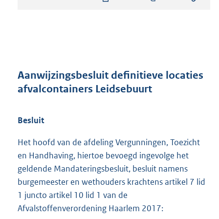
s
t
a
n
d
s
g
r
Aanwijzingsbesluit definitieve locaties
o
afvalcontainers Leidsebuurt
o
t
t
Besluit
e
:
Het hoofd van de afdeling Vergunningen, Toezicht
8
en Handhaving, hiertoe bevoegd ingevolge het
1
5
geldende Mandateringsbesluit, besluit namens
K
burgemeester en wethouders krachtens artikel 7 lid
b
1 juncto artikel 10 lid 1 van de
Afvalstoffenverordening Haarlem 2017: