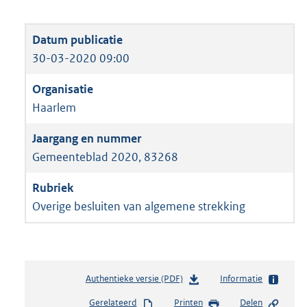
30-03-2020 09:00
Haarlem
Gemeenteblad 2020, 83268
Overige besluiten van algemene strekking
Authentieke versie (PDF)
b
Informatie
e
Gerelateerd
Printen
Delen