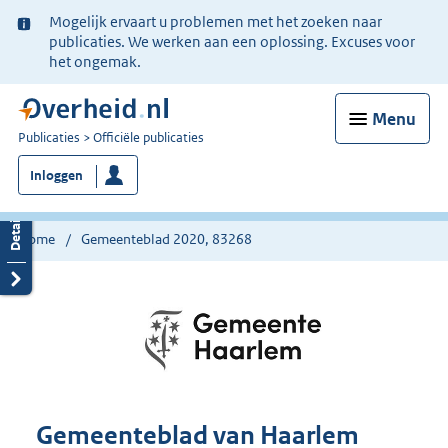
Ter
Mogelijk ervaart u problemen met het zoeken naar
informatie:
publicaties. We werken aan een oplossing. Excuses voor
het ongemak.
Menu
U
Publicaties
Officiële publicaties
bent
Inloggen
nu
hier:
Home
Gemeenteblad 2020, 83268
Gemeenteblad van Haarlem