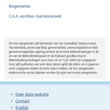
Burgemeester,
C.A.A. van
Rhee-Oud Ammerveld
Disclaimer
De hier aangeboden pdf-bestanden van het Staatsblad, Staatscourant,
Tractatenblad, provinciaal blad, gemeenteblad, waterschapsblad en blad
gemeenschappelijke regeling vormen de formele bekendmakingen in de
zin van de Bekendmakingswet en de Rijkswet goedkeuring en
bekendmaking verdragen voor zover ze na 1 juli 2009 zijn uitgegeven.
Voor pdf-publicaties van vóór deze datum geldt dat alleen de in papieren
vorm uitgegeven bladen formele status hebben; de hier aangeboden
elektronische versies daarvan worden bij wijze van service aangeboden.
Over deze website
Contact
English