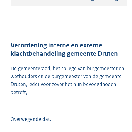
s
t
a
n
d
s
g
r
Verordening interne en externe
o
klachtbehandeling gemeente Druten
o
t
De gemeenteraad, het college van burgemeester en
t
e
wethouders en de burgemeester van de gemeente
:
Druten, ieder voor zover het hun bevoegdheden
3
betreft;
4
5
K
b
Overwegende dat,