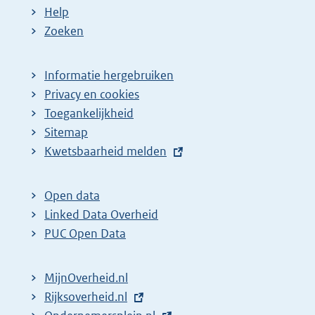
Help
Zoeken
Informatie hergebruiken
Privacy en cookies
Toegankelijkheid
Sitemap
E
Kwetsbaarheid melden
x
t
Open data
e
Linked Data Overheid
r
PUC Open Data
n
e
MijnOverheid.nl
l
E
Rijksoverheid.nl
i