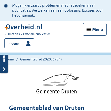
Ter
Mogelijk ervaart u problemen met het zoeken naar
informatie:
publicaties. We werken aan een oplossing. Excuses voor
het ongemak.
Menu
U
Publicaties
Officiële publicaties
bent
Inloggen
nu
hier:
Home
Gemeenteblad 2020, 67847
Gemeenteblad van Druten