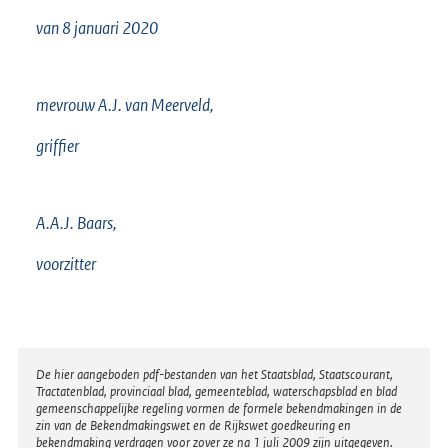
van 8 januari 2020
mevrouw A.J. van Meerveld,
griffier
A.A.J. Baars,
voorzitter
Disclaimer
De hier aangeboden pdf-bestanden van het Staatsblad, Staatscourant,
Tractatenblad, provinciaal blad, gemeenteblad, waterschapsblad en blad
gemeenschappelijke regeling vormen de formele bekendmakingen in de
zin van de Bekendmakingswet en de Rijkswet goedkeuring en
bekendmaking verdragen voor zover ze na 1 juli 2009 zijn uitgegeven.