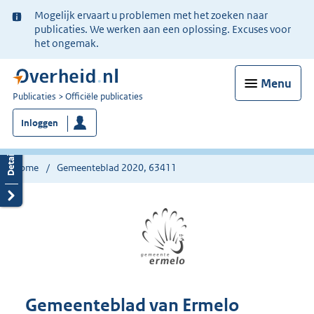
Ter
Mogelijk ervaart u problemen met het zoeken naar
informatie:
publicaties. We werken aan een oplossing. Excuses voor
het ongemak.
Menu
U
Publicaties
Officiële publicaties
bent
Inloggen
nu
hier:
Home
Gemeenteblad 2020, 63411
Gemeenteblad van Ermelo