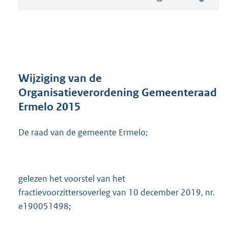
s
t
a
n
d
s
g
r
Wijziging van de
o
Organisatieverordening Gemeenteraad
o
Ermelo 2015
t
t
e
De raad van de gemeente Ermelo;
:
2
5
3
gelezen het voorstel van het
K
fractievoorzittersoverleg van 10 december 2019, nr.
b
e190051498;