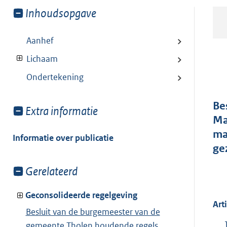
Toon
Inhoudsopgave
meer
van:
Aanhef
Lichaam
Ondertekening
Be
Toon
Extra informatie
Ma
meer
ma
van:
Informatie over publicatie
ge
Toon
Gerelateerd
meer
van:
Geconsolideerde regelgeving
Art
Besluit van de burgemeester van de
gemeente Tholen houdende regels