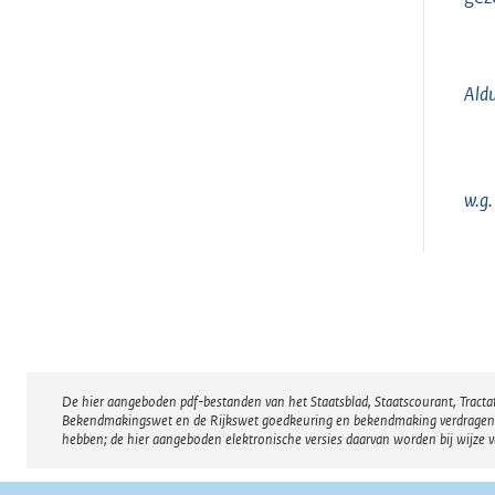
Aldu
w.g.
De hier aangeboden pdf-bestanden van het Staatsblad, Staatscourant, Tract
Disclaimer
Bekendmakingswet en de Rijkswet goedkeuring en bekendmaking verdragen voor
hebben; de hier aangeboden elektronische versies daarvan worden bij wijze 