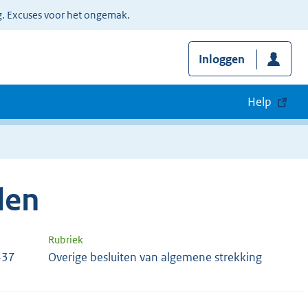
g. Excuses voor het ongemak.
Inloggen
Help
len
Rubriek
437
Overige besluiten van algemene strekking