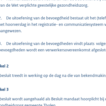
:
van de Wet verplichte geestelijke gezondheidszorg.
2
4
2.
De uitoefening van de bevoegdheid bestaat uit het (tele
5
het hoorverslag in het registratie- en communicatiesysteem ver
aangewezen.
b
3.
De uitoefening van de bevoegdheden vindt plaats volgen
bevoegdheden wordt een verwerkersovereenkomst afgeslot
ikel
2
 besluit treedt in werking op de dag na die van bekendmaki
ikel
3
 besluit wordt aangehaald als Besluit mandaat hoorplicht bij 
ondheidszorg gemeente Tholen.