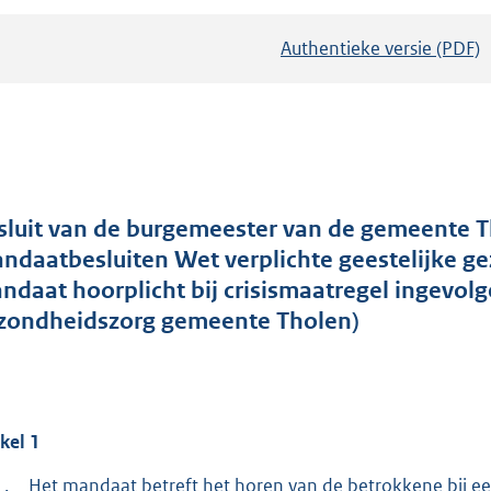
Authentieke versie (PDF)
b
e
s
t
a
n
d
sluit van de burgemeester van de gemeente 
s
ndaatbesluiten Wet verplichte geestelijke g
g
ndaat hoorplicht bij crisismaatregel ingevolg
r
zondheidszorg gemeente Tholen)
o
o
t
t
ikel
1
e
1.
Het mandaat betreft het horen van de betrokkene bij een c