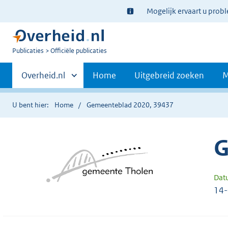
Ter
Mogelijk ervaart u prob
informatie:
U
Publicaties
Officiële publicaties
bent
Primaire
nu
Andere
Overheid.nl
Home
Uitgebreid zoeken
M
hier:
sites
navigatie
binnen
U bent hier:
Home
Gemeenteblad 2020, 39437
G
Dat
14-