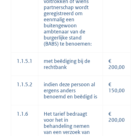
voltrokken of wiens
partnerschap wordt
geregistreerd om
eenmalig een
buitengewoon
ambtenaar van de
burgerlijke stand
(BABS) te benoemen:
1.1.5.1
met beëdiging bij de
€
rechtbank
200,00
1.1.5.2
indien deze persoon al
€
ergens anders
150,00
benoemd en beëdigd is
1.1.6
Het tarief bedraagt
€
voor het in
200,00
behandeling nemen
van een verzoek van