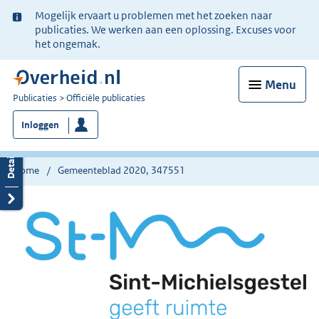
Ter
Mogelijk ervaart u problemen met het zoeken naar
informatie:
publicaties. We werken aan een oplossing. Excuses voor
het ongemak.
Menu
U
Publicaties
Officiële publicaties
bent
Inloggen
nu
hier:
Home
Gemeenteblad 2020, 347551