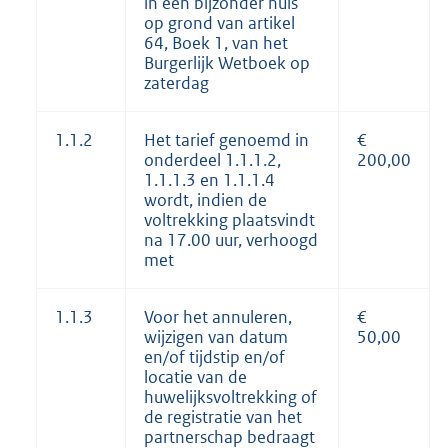
in een bijzonder huis
op grond van artikel
64, Boek 1, van het
Burgerlijk Wetboek op
zaterdag
1.1.2
Het tarief genoemd in
€
onderdeel 1.1.1.2,
200,00
1.1.1.3 en 1.1.1.4
wordt, indien de
voltrekking plaatsvindt
na 17.00 uur, verhoogd
met
1.1.3
Voor het annuleren,
€
wijzigen van datum
50,00
en/of tijdstip en/of
locatie van de
huwelijksvoltrekking of
de registratie van het
partnerschap bedraagt