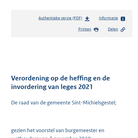
Authentieke versie (PDF)
b
Informatie
e
Printen
Delen
s
t
a
n
d
s
g
r
Verordening op de heffing en de
o
invordering van leges 2021
o
t
De raad van de gemeente Sint-Michielsgestel;
t
e
:
1
,
gezien het voorstel van burgemeester en
1