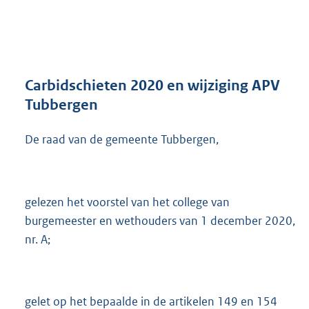
a
n
d
s
g
r
Carbidschieten 2020 en wijziging APV
o
Tubbergen
o
t
De raad van de gemeente Tubbergen,
t
e
:
2
6
gelezen het voorstel van het college van
4
burgemeester en wethouders van 1 december 2020,
K
nr. A;
b
gelet op het bepaalde in de artikelen 149 en 154