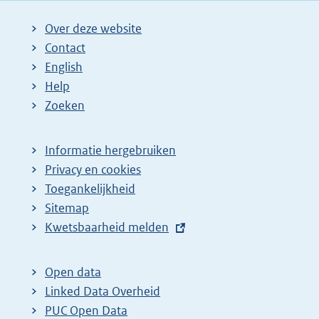
Over deze website
Contact
English
Help
Zoeken
Informatie hergebruiken
Privacy en cookies
Toegankelijkheid
Sitemap
E
Kwetsbaarheid melden
x
t
Open data
e
Linked Data Overheid
r
PUC Open Data