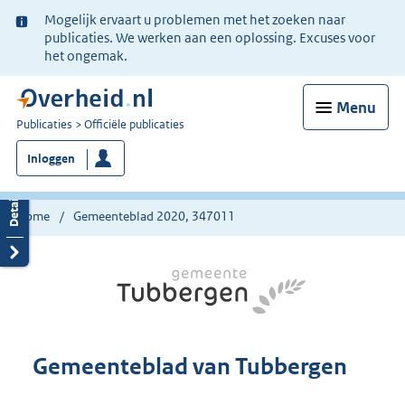
Ter
Mogelijk ervaart u problemen met het zoeken naar
informatie:
publicaties. We werken aan een oplossing. Excuses voor
het ongemak.
Menu
U
Publicaties
Officiële publicaties
bent
Inloggen
nu
hier:
Home
Gemeenteblad 2020, 347011
Gemeenteblad van Tubbergen