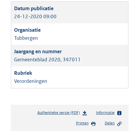
24-12-2020 09:00
Tubbergen
Gemeenteblad 2020, 347011
Verordeningen
Authentieke versie (PDF)
b
Informatie
e
Printen
Delen
s
t