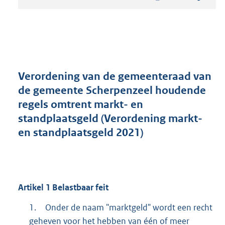
t
a
n
d
s
g
r
Verordening van de gemeenteraad van
o
de gemeente Scherpenzeel houdende
o
regels omtrent markt- en
t
t
standplaatsgeld (Verordening markt-
e
en standplaatsgeld 2021)
:
2
6
7
K
Artikel
1
Belastbaar feit
b
1.
Onder de naam "marktgeld" wordt een recht
geheven voor het hebben van één of meer