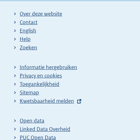
Over deze website
Contact
English
Help
Zoeken
Informatie hergebruiken
Privacy en cookies
Toegankelijkheid
Sitemap
E
Kwetsbaarheid melden
x
t
Open data
e
Linked Data Overheid
r
PUC Open Data