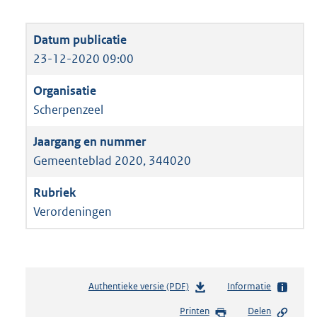
23-12-2020 09:00
Scherpenzeel
Gemeenteblad 2020, 344020
Verordeningen
Authentieke versie (PDF)
b
Informatie
e
Printen
Delen
s