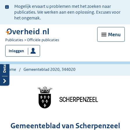
Ter
Mogelijk ervaart u problemen met het zoeken naar
informatie:
publicaties. We werken aan een oplossing. Excuses voor
het ongemak.
Menu
U
Publicaties
Officiële publicaties
bent
Inloggen
nu
hier:
Home
Gemeenteblad 2020, 344020
Gemeenteblad van Scherpenzeel