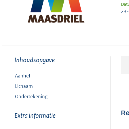
Dat
23-
Toon
Inhoudsopgave
meer
van:
Aanhef
Lichaam
Ondertekening
Re
Toon
Extra informatie
meer