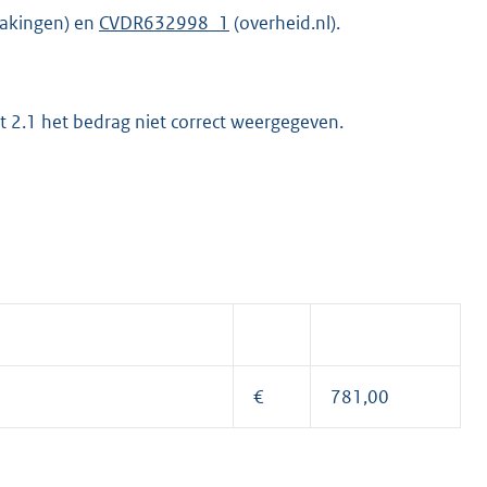
makingen) en
CVDR632998_1
(overheid.nl).
nt 2.1 het bedrag niet correct weergegeven.
K
€
781,00