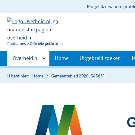
Ter
Mogelijk ervaart u prob
informatie:
U
Publicaties
Officiële publicaties
bent
Primaire
nu
Andere
Overheid.nl
Home
Uitgebreid zoeken
M
hier:
sites
navigatie
binnen
U bent hier:
Home
Gemeenteblad 2020, 343831
G