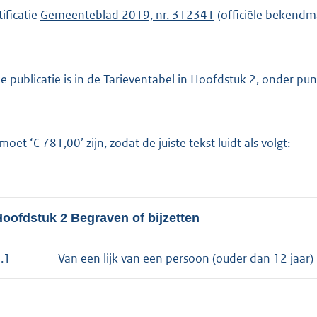
tificatie
Gemeenteblad 2019, nr. 312341
(officiële bekend
r
o
o
t
de publicatie is in de Tarieventabel in Hoofdstuk 2, onder pu
t
e
:
moet ‘€ 781,00’ zijn, zodat de juiste tekst luidt als volgt:
2
2
9
oofdstuk 2 Begraven of bijzetten
b
.1
Van een lijk van een persoon (ouder dan 12 jaar)