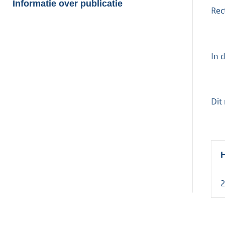
van:
Informatie over publicatie
Rec
In 
Dit 
H
2