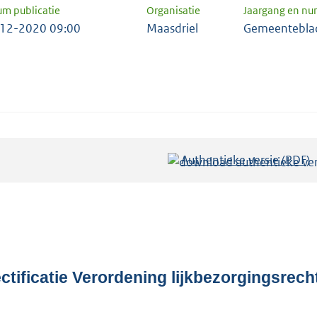
um publicatie
Organisatie
Jaargang en n
12-2020 09:00
Maasdriel
Gemeentebla
Authentieke versie (PDF)
b
e
s
t
a
n
d
ctificatie Verordening lijkbezorgingsrec
s
g