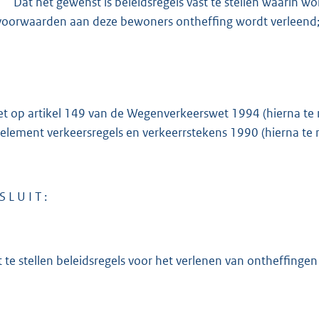
-
Dat het gewenst is beleidsregels vast te stellen waarin w
voorwaarden aan deze bewoners ontheffing wordt verleend
et op artikel 149 van de Wegenverkeerswet 1994 (hierna te
element verkeersregels en verkeerrstekens 1990 (hierna t
S L U I T :
t te stellen beleidsregels voor het verlenen van ontheffinge