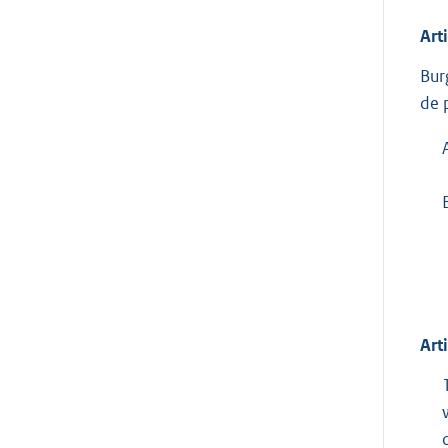
Art
Bur
de 
Art