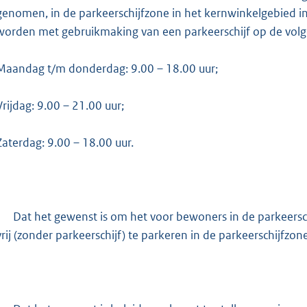
:
genomen, in de parkeerschijfzone in het kernwinkelgebied 
2
worden met gebruikmaking van een parkeerschijf op de volg
9
7
Maandag t/m donderdag: 9.00 – 18.00 uur;
b
Vrijdag: 9.00 – 21.00 uur;
Zaterdag: 9.00 – 18.00 uur.
-
Dat het gewenst is om het voor bewoners in de parkeers
vrij (zonder parkeerschijf) te parkeren in de parkeerschijfzo