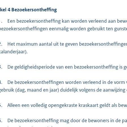
ikel
4
Bezoekersontheffing
1.
Een bezoekersontheffing kan worden verleend aan bewo
bezoekersontheffingen eenmalig worden gebruikt ten gunste
2.
Het maximum aantal uit te geven bezoekersontheffingen
kalanderjaar).
3.
De geldigheidsperiode van een bezoekersontheffing is ge
4.
De bezoekersontheffingen worden verleend in de vorm 
gebruik (dag, maand en jaar) duidelijk volgens de aanwijzin
5.
Alleen een volledig opengekraste kraskaart geldt als be
6.
De bezoekersontheffing mag door de bewoners in de pa