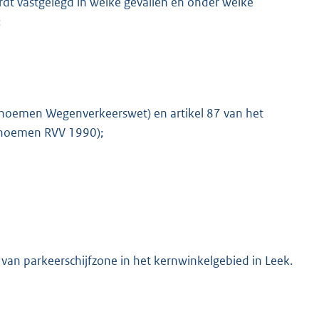
ordt vastgelegd in welke gevallen en onder welke
;
 noemen Wegenverkeerswet) en artikel 87 van het
e noemen RVV 1990);
n van parkeerschijfzone in het kernwinkelgebied in Leek.