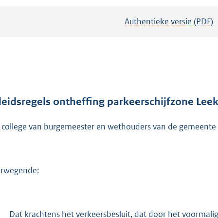
Authentieke versie (PDF)
b
e
s
t
a
n
d
leidsregels ontheffing parkeerschijfzone Lee
s
 college van burgemeester en wethouders van de gemeente 
g
r
o
o
rwegende:
t
t
e
-
Dat krachtens het verkeersbesluit, dat door het voormali