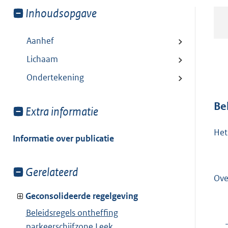
Toon
Inhoudsopgave
meer
van:
Aanhef
Lichaam
Ondertekening
Be
Toon
Extra informatie
meer
Het
van:
Informatie over publicatie
Toon
Gerelateerd
Ove
meer
van:
Geconsolideerde regelgeving
Beleidsregels ontheffing
parkeerschijfzone Leek