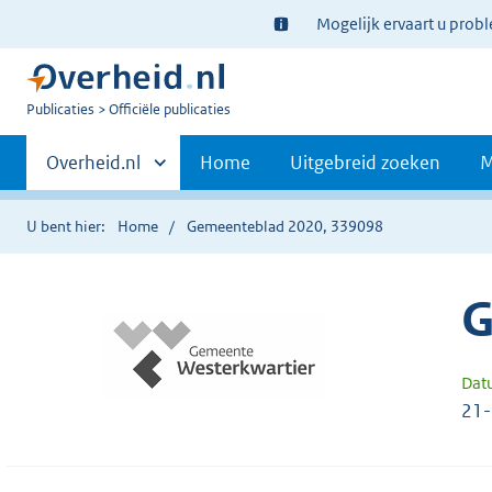
Ter
Mogelijk ervaart u prob
informatie:
U
Publicaties
Officiële publicaties
bent
Primaire
nu
Andere
Overheid.nl
Home
Uitgebreid zoeken
M
hier:
sites
navigatie
binnen
U bent hier:
Home
Gemeenteblad 2020, 339098
G
Dat
21-