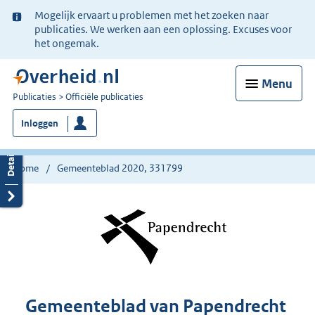
Ter
Mogelijk ervaart u problemen met het zoeken naar
informatie:
publicaties. We werken aan een oplossing. Excuses voor
het ongemak.
Menu
U
Publicaties
Officiële publicaties
bent
Inloggen
nu
hier:
Home
Gemeenteblad 2020, 331799
Gemeenteblad van Papendrecht