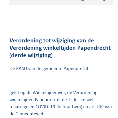
s
t
a
n
d
s
g
r
Verordening tot wijziging van de
o
Verordening winkeltijden Papendrecht
o
(derde wijziging)
t
t
e
De RAAD van de gemeente Papendrecht;
:
2
4
9
gelet op de Winkeltijdenwet, de Verordening
K
winkeltijden Papendrecht, de Tijdelijke wet
b
maatregelen COVID-19 (hierna Twm) en art 149 van
de Gemeentewet;