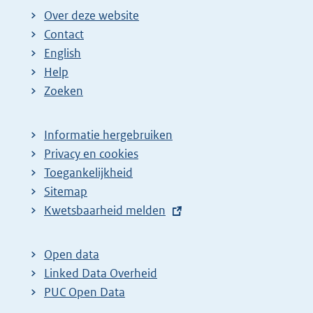
Over deze website
Contact
English
Help
Zoeken
Informatie hergebruiken
Privacy en cookies
Toegankelijkheid
Sitemap
E
Kwetsbaarheid melden
x
t
Open data
e
Linked Data Overheid
r
PUC Open Data
n