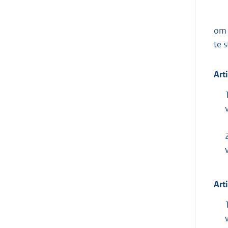
om 
te s
Art
Art