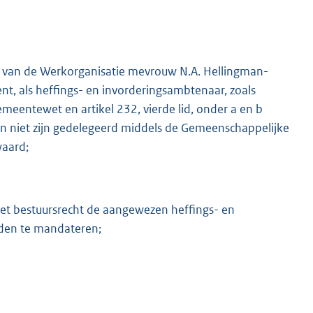
r van de Werkorganisatie mevrouw N.A. Hellingman-
K
t, als heffings- en invorderingsambtenaar, zoals
emeentewet en artikel 232, vierde lid, onder a en b
niet zijn gedelegeerd middels de Gemeenschappelijke
aard;
et bestuursrecht de aangewezen heffings- en
den te mandateren;