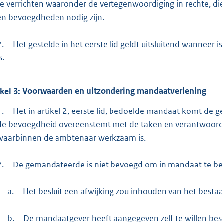
te verrichten waaronder de vertegenwoordiging in rechte, die
en bevoegdheden nodig zijn.
2.
Het gestelde in het eerste lid geldt uitsluitend wanneer
s.
ikel
3:
Voorwaarden en uitzondering mandaatverlening
1.
Het in artikel 2, eerste lid, bedoelde mandaat komt de 
de bevoegdheid overeenstemt met de taken en verantwoordel
waarbinnen de ambtenaar werkzaam is.
2.
De gemandateerde is niet bevoegd om in mandaat te bes
a.
Het besluit een afwijking zou inhouden van het bestaan
b.
De mandaatgever heeft aangegeven zelf te willen besl