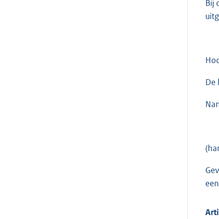
Bij
uit
Hoo
De 
Nam
(ha
Gev
een
Art