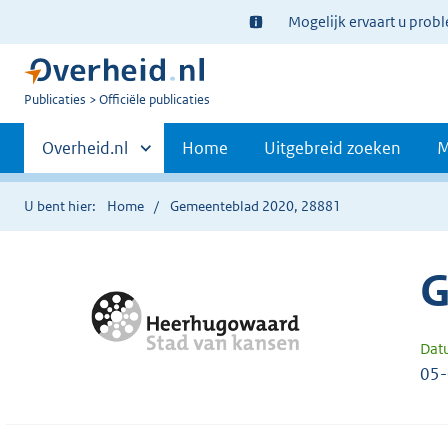
Ter
Mogelijk ervaart u prob
informatie:
U
Publicaties
Officiële publicaties
bent
Primaire
nu
Andere
Overheid.nl
Home
Uitgebreid zoeken
M
hier:
sites
navigatie
binnen
U bent hier:
Home
Gemeenteblad 2020, 28881
G
Dat
05-