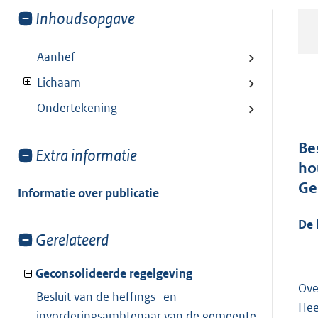
Toon
Inhoudsopgave
meer
van:
Aanhef
Lichaam
Ondertekening
Be
Toon
Extra informatie
ho
meer
Ge
van:
Informatie over publicatie
De 
Toon
Gerelateerd
meer
van:
Geconsolideerde regelgeving
Ove
Besluit van de heffings- en
Hee
invorderingsambtenaar van de gemeente