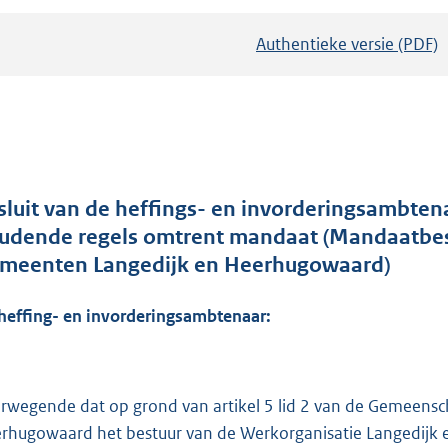
Authentieke versie (PDF)
b
e
s
t
a
n
d
sluit van de heffings- en invorderingsambt
s
udende regels omtrent mandaat (Mandaatbesl
g
meenten Langedijk en Heerhugowaard)
r
o
heffing- en invorderingsambtenaar:
o
t
t
rwegende dat op grond van artikel 5 lid 2 van de Gemeensc
e
rhugowaard het bestuur van de Werkorganisatie Langedijk 