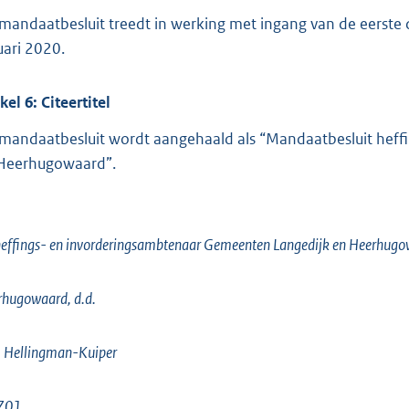
 mandaatbesluit treedt in werking met ingang van de eerste d
uari 2020.
ikel
6:
Citeertitel
 mandaatbesluit wordt aangehaald als “Mandaatbesluit hef
Heerhugowaard”.
effings- en invorderingsambtenaar Gemeenten Langedijk en Heerhugo
hugowaard, d.d.
. Hellingman-Kuiper
Z01