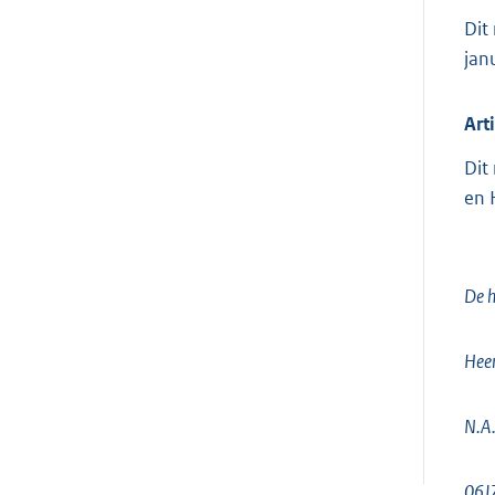
Dit
jan
Art
Dit
en 
De h
Heer
N.A
06J