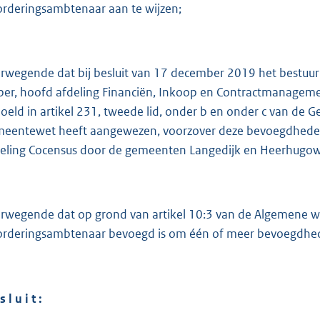
:
orderingsambtenaar aan te wijzen;
3
2
1
rwegende dat bij besluit van 17 december 2019 het bestuu
per, hoofd afdeling Financiën, Inkoop en Contractmanagemen
b
oeld in artikel 231, tweede lid, onder b en onder c van de G
eentewet heeft aangewezen, voorzover deze bevoegdheden 
eling Cocensus door de gemeenten Langedijk en Heerhugow
rwegende dat op grond van artikel 10:3 van de Algemene w
orderingsambtenaar bevoegd is om één of meer bevoegdhe
s l u i t :