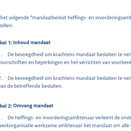
het volgende “mandaatbesluit heffings- en invorderingsa
tellen:
ikel
1:
Inhoud mandaat
1.
De bevoegdheid om krachtens mandaat besluiten te nem
voorschriften en beperkingen en het verrichten van voorbere
2.
De bevoegdheid om krachtens mandaat besluiten te ne
van de betreffende besluiten.
ikel
2:
Omvang mandaat
1.
De heffings- en invorderingsambtenaar verleent de onde
werkorganisatie werkzame ambtenaar het mandaat om alle be