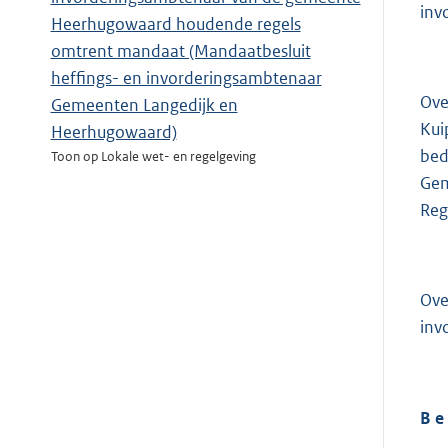
inv
Heerhugowaard houdende regels
omtrent mandaat (Mandaatbesluit
heffings- en invorderingsambtenaar
Ove
Gemeenten Langedijk en
Kui
Heerhugowaard)
bed
Toon op Lokale wet- en regelgeving
Gem
Reg
Ove
inv
B e 