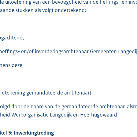
 de uitoefening van een bevoegdheid van de heffings- en 
gaande stukken als volgt ondertekend:
gachtend,
heffings- en/of invorderingsambtenaar Gemeenten Langed
ens deze,
ndtekening gemandateerde ambtenaar)
olgd door de naam van de gemandateerde ambtenaar, alsmed
heid Werkorganisatie Langedijk en Heerhugowaard
ikel
5:
Inwerkingtreding