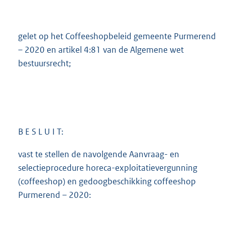
K
b
gelet op het Coffeeshopbeleid gemeente Purmerend
– 2020 en artikel 4:81 van de Algemene wet
bestuursrecht;
B E S L U I T:
vast te stellen de navolgende Aanvraag- en
selectieprocedure horeca-exploitatievergunning
(coffeeshop) en gedoogbeschikking coffeeshop
Purmerend – 2020: