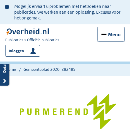
Ter
Mogelijk ervaart u problemen met het zoeken naar
informatie:
publicaties. We werken aan een oplossing. Excuses voor
het ongemak.
Menu
U
Publicaties
Officiële publicaties
bent
Inloggen
nu
hier:
Home
Gemeenteblad 2020, 282485