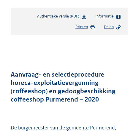
Authentieke versie (PDF)
b
Informatie
e
Printen
Delen
s
t
a
n
d
s
g
r
Aanvraag- en selectieprocedure
o
horeca-exploitatievergunning
o
(coffeeshop) en gedoogbeschikking
t
t
coffeeshop Purmerend – 2020
e
:
3
4
De burgemeester van de gemeente Purmerend,
3