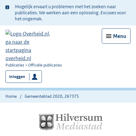
Ter
Mogelijk ervaart u problemen met het zoeken naar
informatie:
publicaties. We werken aan een oplossing. Excuses voor
het ongemak.
Menu
U
Publicaties
Officiële publicaties
bent
Inloggen
nu
hier:
Home
Gemeenteblad 2020, 267375