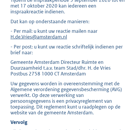
l
Tijdens de inspraakperiode 5 september 2020 tot en
:
i
met 17 oktober 2020 kan iedereen een
n
inspraakreactie indienen.
k
Dat kan op onderstaande manieren:
:
- Per mail: u kunt uw reactie mailen naar
H.de.Vries@amsterdam.nl
- Per post: u kunt uw reactie schriftelijk indienen per
brief naar:
Gemeente Amsterdam Directeur Ruimte en
Duurzaamheid t.a.v. team Stad/dhr. H. de Vries
Postbus 2758 1000 CT Amsterdam
Uw gegevens worden in overeenstemming met de
Algemene verordening gegevensbescherming (AVG)
verwerkt. Op deze verwerking van
persoonsgegevens is een privacyreglement van
toepassing. Dit reglement kunt u raadplegen op de
website van de gemeente Amsterdam.
Vervolg