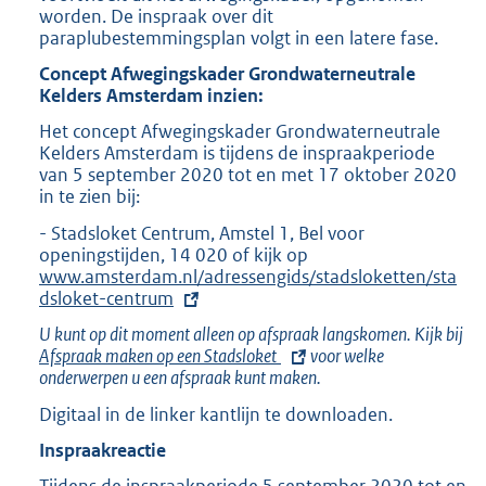
worden. De inspraak over dit
paraplubestemmingsplan volgt in een latere fase.
Concept Afwegingskader Grondwaterneutrale
Kelders Amsterdam inzien:
Het concept Afwegingskader Grondwaterneutrale
Kelders Amsterdam is tijdens de inspraakperiode
van 5 september 2020 tot en met 17 oktober 2020
in te zien bij:
- Stadsloket Centrum, Amstel 1, Bel voor
openingstijden, 14 020 of kijk op
E
www.amsterdam.nl/adressengids/stadsloketten/sta
x
dsloket-centrum
t
e
U kunt op dit moment alleen op afspraak langskomen. Kijk bij
E
r
Afspraak maken op een Stadsloket
voor welke
x
n
onderwerpen u een afspraak kunt maken.
t
e
e
l
Digitaal in de linker kantlijn te downloaden.
r
i
n
n
Inspraakreactie
e
k