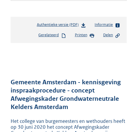
Authentieke versie (PDF)
b
Informatie
e
Gerelateerd
Printen
Delen
s
t
a
n
d
s
g
r
Gemeente Amsterdam - kennisgeving
o
inspraakprocedure - concept
o
Afwegingskader Grondwaterneutrale
t
t
Kelders Amsterdam
e
:
Het college van burgemeesters en wethouders heeft
2
op 30 juni 2020 het concept Afwegingskader
5