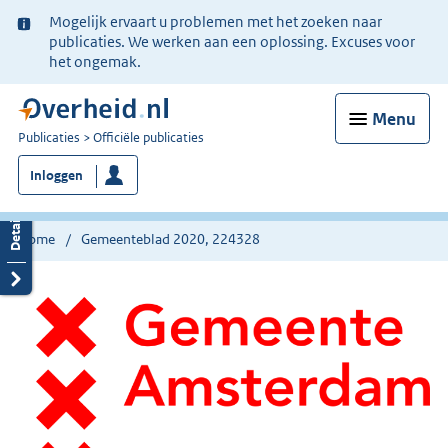
Ter
Mogelijk ervaart u problemen met het zoeken naar
informatie:
publicaties. We werken aan een oplossing. Excuses voor
het ongemak.
Menu
U
Publicaties
Officiële publicaties
bent
Inloggen
nu
hier:
Home
Gemeenteblad 2020, 224328