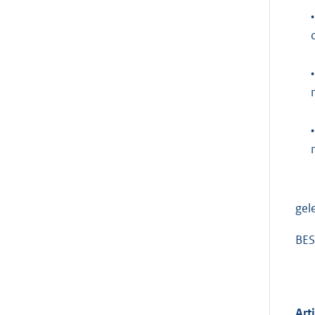
•
•
•
gel
BES
Art