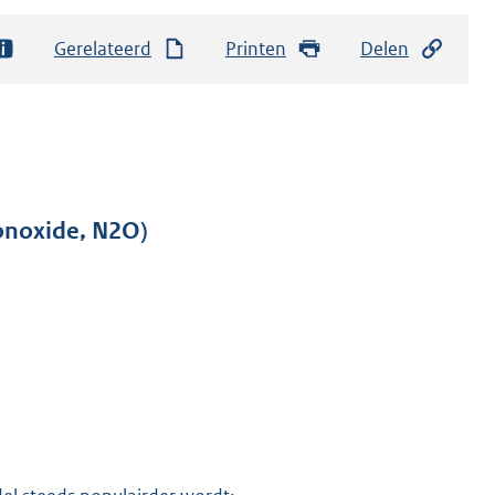
Gerelateerd
Printen
Delen
monoxide, N2O)