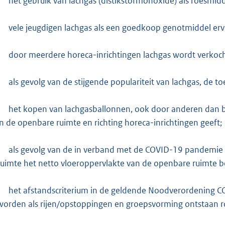
:
het gebruik van lachgas (distikstofmonoxide) als roesmidd
2
5
vele jeugdigen lachgas als een goedkoop genotmiddel erv
7
K
door meerdere horeca-inrichtingen lachgas wordt verkoch
b
als gevolg van de stijgende populariteit van lachgas, de
het kopen van lachgasballonnen, ook door anderen dan b
in de openbare ruimte en richting horeca-inrichtingen geeft;
als gevolg van de in verband met de COVID-19 pandemie t
ruimte het netto vloeroppervlakte van de openbare ruimte b
het afstandscriterium in de geldende Noodverordening C
worden als rijen/opstoppingen en groepsvorming ontstaan 