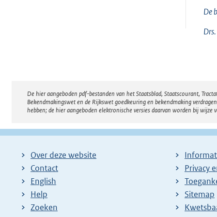
De b
Drs.
De hier aangeboden pdf-bestanden van het Staatsblad, Staatscourant, Tract
Disclaimer
Bekendmakingswet en de Rijkswet goedkeuring en bekendmaking verdragen voor
hebben; de hier aangeboden elektronische versies daarvan worden bij wijze 
Over deze website
Informat
Contact
Privacy 
English
Toeganke
Help
Sitemap
Zoeken
E
Kwetsba