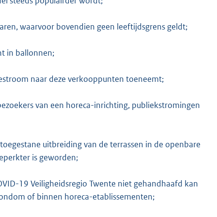
el steeds populairder wordt;
aren, waarvoor bovendien geen leeftijdsgrens geldt;
t in ballonnen;
 toestroom naar deze verkooppunten toeneemt;
ezoekers van een horeca-inrichting, publiekstromingen
oegestane uitbreiding van de terrassen in de openbare
eperkter is geworden;
OVID-19 Veiligheidsregio Twente niet gehandhaafd kan
rondom of binnen horeca-etablissementen;