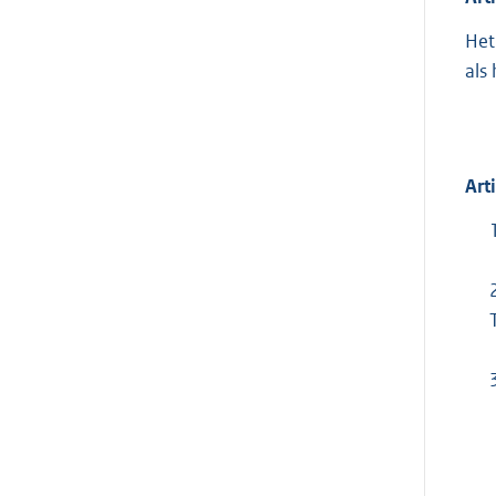
Het
als
Art