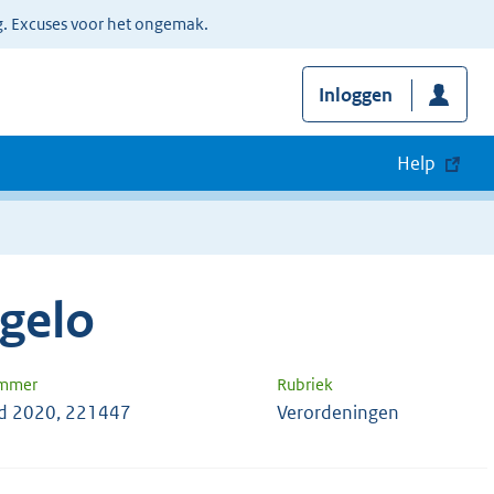
g. Excuses voor het ongemak.
Inloggen
Help
gelo
ummer
Rubriek
d 2020, 221447
Verordeningen