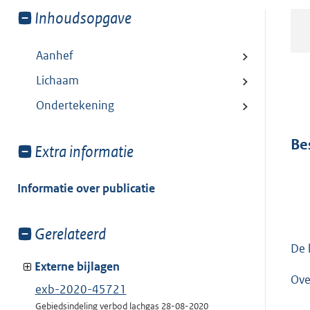
Toon
Inhoudsopgave
meer
van:
Aanhef
Lichaam
Ondertekening
Be
Toon
Extra informatie
meer
van:
Informatie over publicatie
Toon
Gerelateerd
meer
De 
van:
Externe bijlagen
Ove
exb-2020-45721
Gebiedsindeling verbod lachgas 28-08-2020