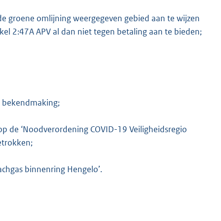
 de groene omlijning weergegeven gebied aan te wijzen
ikel 2:47A APV al dan niet tegen betaling aan te bieden;
na bekendmaking;
arop de ‘Noodverordening COVID-19 Veiligheidsregio
etrokken;
achgas binnenring Hengelo’.