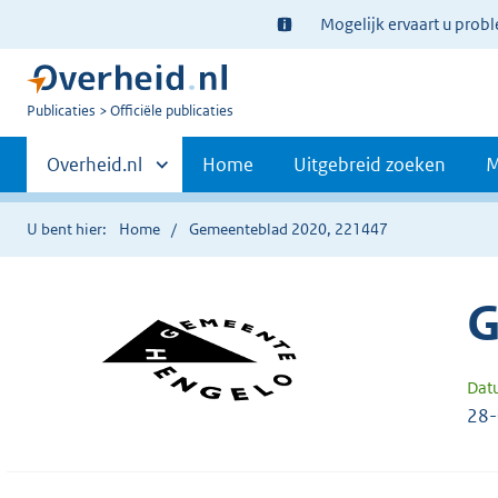
Ter
Mogelijk ervaart u prob
informatie:
U
Publicaties
Officiële publicaties
bent
Primaire
nu
Andere
Overheid.nl
Home
Uitgebreid zoeken
M
hier:
sites
navigatie
binnen
U bent hier:
Home
Gemeenteblad 2020, 221447
G
Dat
28-