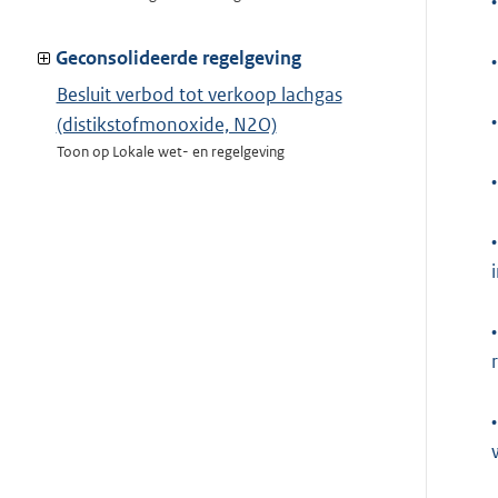
•
Geconsolideerde regelgeving
•
Besluit verbod tot verkoop lachgas
•
(distikstofmonoxide, N2O)
Toon op Lokale wet- en regelgeving
•
•
•
•