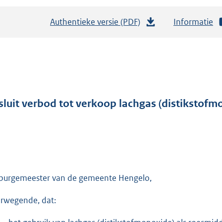
Authentieke versie (PDF)
b
Informatie
e
s
t
a
n
d
sluit verbod tot verkoop lachgas (distikstof
s
g
r
o
o
burgemeester van de gemeente Hengelo,
t
t
rwegende, dat:
e