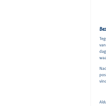
Be
Teg
van
dag
waa
Nad
pos
vin
Aldu