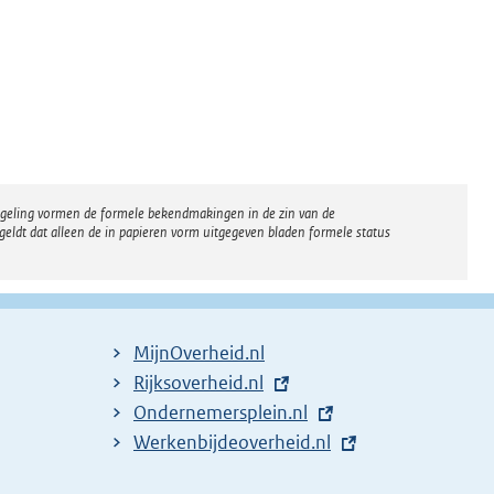
regeling vormen de formele bekendmakingen in de zin van de
eldt dat alleen de in papieren vorm uitgegeven bladen formele status
MijnOverheid.nl
E
Rijksoverheid.nl
x
E
Ondernemersplein.nl
t
x
E
Werkenbijdeoverheid.nl
e
t
x