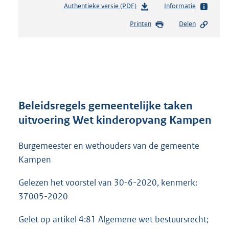
Authentieke versie (PDF)
b
Informatie
e
Printen
Delen
s
t
a
n
d
s
g
r
Beleidsregels gemeentelijke taken
o
uitvoering Wet kinderopvang Kampen
o
t
Burgemeester en wethouders van de gemeente
t
e
Kampen
:
5
Gelezen het voorstel van 30-6-2020, kenmerk:
2
37005-2020
7
K
Gelet op artikel 4:81 Algemene wet bestuursrecht;
b