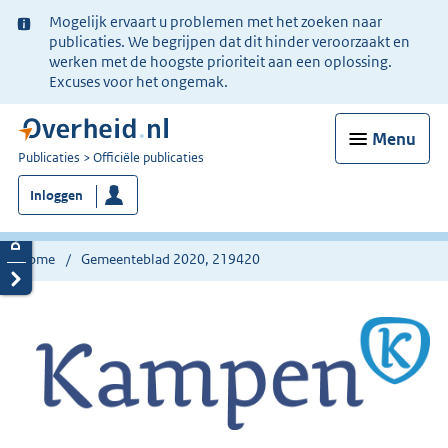
Ter
Mogelijk ervaart u problemen met het zoeken naar
informatie:
publicaties. We begrijpen dat dit hinder veroorzaakt en
werken met de hoogste prioriteit aan een oplossing.
Excuses voor het ongemak.
Menu
U
Publicaties
Officiële publicaties
bent
Inloggen
nu
hier:
Home
Gemeenteblad 2020, 219420