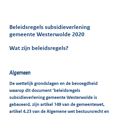
n
d
s
g
r
Beleidsregels subsidieverlening
o
gemeente Westerwolde 2020
o
t
Wat zijn beleidsregels?
t
e
:
4
8
Algemeen
9
K
De wettelijk grondslagen en de bevoegdheid
b
waarop dit document ‘beleidsregels
subsidieverlening gemeente Westerwolde is
gebaseerd, zijn artikel 149 van de gemeentewet,
artikel 4.23 van de Algemene wet bestuursrecht en