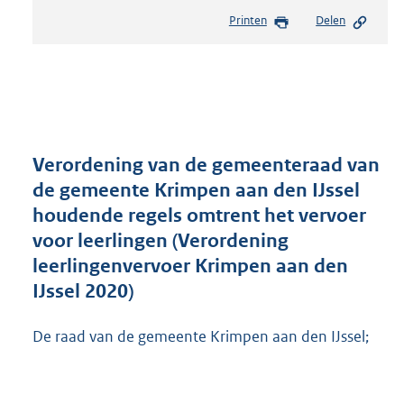
e
Printen
Delen
s
t
a
n
d
s
g
r
Verordening van de gemeenteraad van
o
de gemeente Krimpen aan den IJssel
o
houdende regels omtrent het vervoer
t
t
voor leerlingen (Verordening
e
leerlingenvervoer Krimpen aan den
:
IJssel 2020)
7
6
4
De raad van de gemeente Krimpen aan den IJssel;
K
b