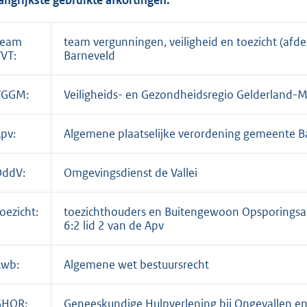
Team
team vergunningen, veiligheid en toezicht (afd
VT:
Barneveld
VGGM:
Veiligheids- en Gezondheidsregio Gelderland-
pv:
Algemene plaatselijke verordening gemeente B
OddV:
Omgevingsdienst de Vallei
oezicht:
toezichthouders en Buitengewoon Opsporingsa
6:2 lid 2 van de Apv
Awb:
Algemene wet bestuursrecht
GHOR:
Geneeskundige Hulpverlening bij Ongevallen 