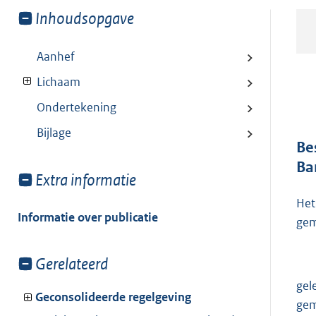
Toon
Inhoudsopgave
meer
van:
Aanhef
Lichaam
Ondertekening
Bijlage
Be
Ba
Toon
Extra informatie
meer
Het
van:
Informatie over publicatie
gem
Toon
Gerelateerd
meer
gel
van:
Geconsolideerde regelgeving
gem