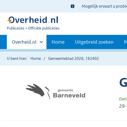
Ter
Mogelijk ervaart u prob
informatie:
U
Publicaties
Officiële publicaties
bent
Primaire
nu
Andere
Overheid.nl
Home
Uitgebreid zoeken
M
hier:
sites
navigatie
binnen
U bent hier:
Home
Gemeenteblad 2020, 162402
G
Dat
29-