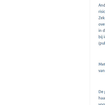
And
ris
Zek
ove
in 
bij
(pub
Met
van
De 
haa
voo