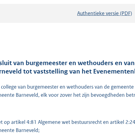
Authentieke versie (PDF)
b
e
s
t
a
n
d
sluit van burgemeester en wethouders en va
s
rneveld tot vaststelling van het Evenemente
g
r
 college van burgemeester en wethouders van de gemeente B
o
eente Barneveld, elk voor zover het zijn bevoegdheden betr
o
t
t
et op artikel 4:81 Algemene wet bestuursrecht en artikel 2:2
e
eente Barneveld;