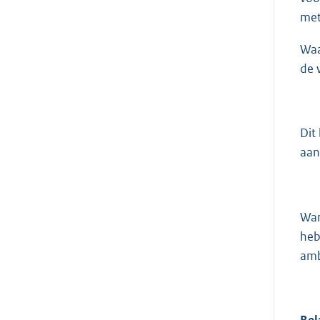
met
Waa
de 
Dit
aan
Wan
heb
amb
Bel