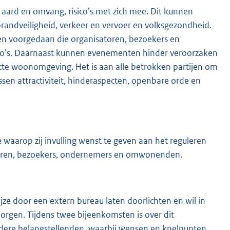
aard en omvang, risico’s met zich mee. Dit kunnen
, brandveiligheid, verkeer en vervoer en volksgezondheid.
pen voorgedaan die organisatoren, bezoekers en
ico’s. Daarnaast kunnen evenementen hinder veroorzaken
ecte woonomgeving. Het is aan alle betrokken partijen om
ssen attractiviteit, hinderaspecten, openbare orde en
waarop zij invulling wenst te geven aan het reguleren
toren, bezoekers, ondernemers en omwonenden.
e door een extern bureau laten doorlichten en wil in
orgen. Tijdens twee bijeenkomsten is over dit
re belangstellenden, waarbij wensen en knelpunten