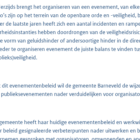
erzijds brengt het organiseren van een evenement, van elke 
ico’s zijn op het terrein van de openbare orde en -veiligheid
er de laatste jaren heeft zich een aantal incidenten en ram
rheidsinstanties hebben doordrongen van de veiligheidsris
de vorm van geluidshinder of andersoortige hinder in de dir
 ieder te organiseren evenement de juiste balans te vinden tu
lieks)veiligheid.
 dit evenementenbeleid wil de gemeente Barneveld de wijze 
 publieksevenementen nader verduidelijken voor organisa
gemeente heeft haar huidige evenementenbeleid en werkwijz
r beleid gesignaleerde verbeterpunten nader uitwerken en b
rnemen gesproken met organisatoren, omwonenden en ande