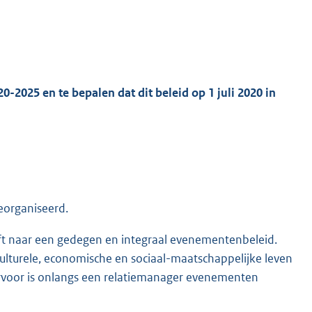
K
025 en te bepalen dat dit beleid op 1 juli 2020 in
eorganiseerd.
ft naar een gedegen en integraal evenementenbeleid.
lturele, economische en sociaal-maatschappelijke leven
iervoor is onlangs een relatiemanager evenementen