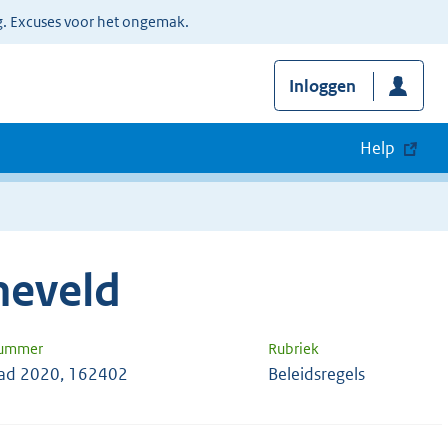
g. Excuses voor het ongemak.
Inloggen
Help
neveld
nummer
Rubriek
ad 2020, 162402
Beleidsregels