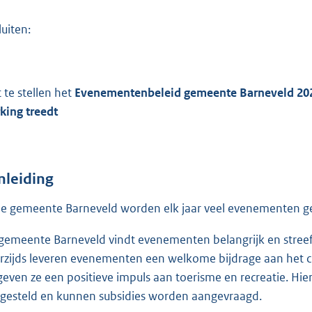
:
8
luiten:
6
1
t te stellen het
Evenementenbeleid gemeente Barneveld 2020-2
b
king treedt
nleiding
de gemeente Barneveld worden elk jaar veel evenementen g
gemeente Barneveld vindt evenementen belangrijk en stree
rzijds leveren evenementen een welkome bijdrage aan het cu
geven ze een positieve impuls aan toerisme en recreatie. H
gesteld en kunnen subsidies worden aangevraagd.