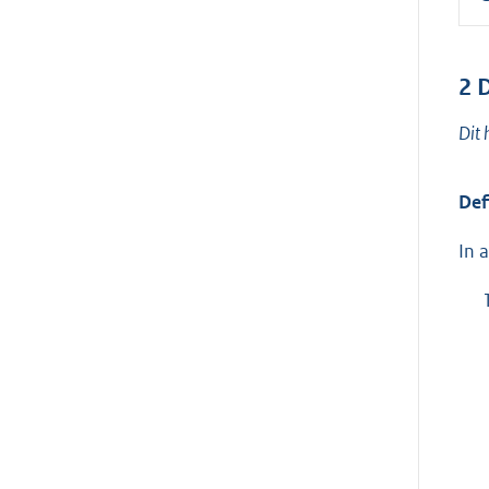
2
D
Dit 
Def
In 